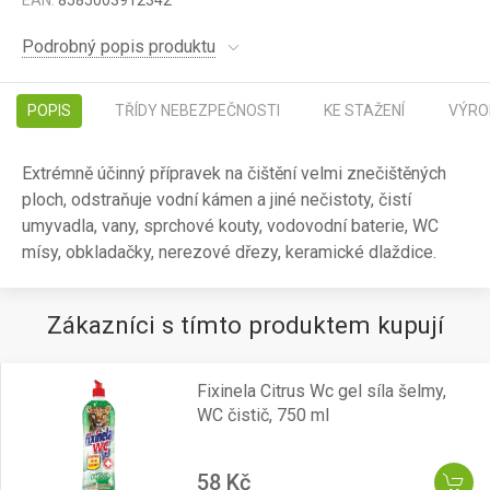
EAN:
8585003912342
Podrobný popis produktu
POPIS
TŘÍDY NEBEZPEČNOSTI
KE STAŽENÍ
VÝRO
Extrémně účinný přípravek na čištění velmi znečištěných
ploch, odstraňuje vodní kámen a jiné nečistoty, čistí
umyvadla, vany, sprchové kouty, vodovodní baterie, WC
mísy, obkladačky, nerezové dřezy, keramické dlaždice.
Zákazníci s tímto produktem kupují
Fixinela Citrus Wc gel síla šelmy,
WC čistič, 750 ml
58 Kč