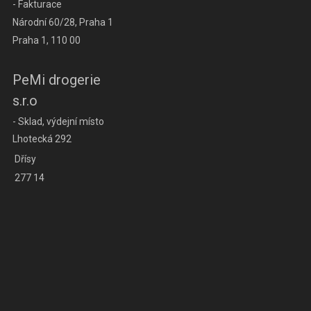
- Fakturace
Národní 60/28, Praha 1
Praha 1, 110 00
PeMi drogerie
s.r.o
- Sklad, výdejní místo
Lhotecká 292
Dřísy
277 14