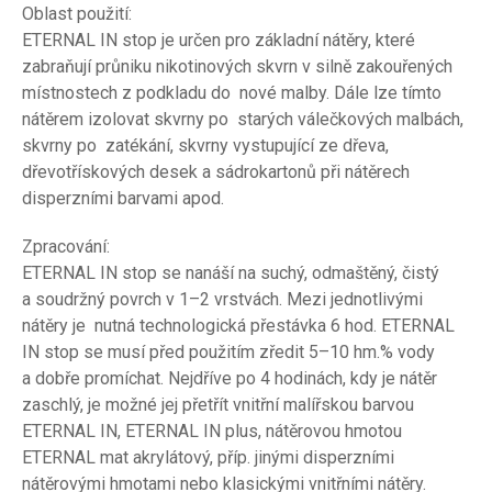
Oblast použití:
ETERNAL IN stop je určen pro základní nátěry, které
zabraňují průniku nikotinových skvrn v silně zakouřených
místnostech z podkladu do nové malby. Dále lze tímto
nátěrem izolovat skvrny po starých válečkových malbách,
skvrny po zatékání, skvrny vystupující ze dřeva,
dřevotřískových desek a sádrokartonů při nátěrech
disperzními barvami apod.
Zpracování:
ETERNAL IN stop se nanáší na suchý, odmaštěný, čistý
a soudržný povrch v 1–2 vrstvách. Mezi jednotlivými
nátěry je nutná technologická přestávka 6 hod. ETERNAL
IN stop se musí před použitím zředit 5–10 hm.% vody
a dobře promíchat. Nejdříve po 4 hodinách, kdy je nátěr
zaschlý, je možné jej přetřít vnitřní malířskou barvou
ETERNAL IN, ETERNAL IN plus, nátěrovou hmotou
ETERNAL mat akrylátový, příp. jinými disperzními
nátěrovými hmotami nebo klasickými vnitřními nátěry.