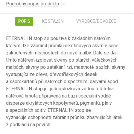
Podrobný popis produktu
POPIS
KE STAŽENÍ
VÝROBCE/DOVOZCE
ETERNAL IN stop se používá k základním nátěrům,
kterými lze zabránit průniku nikotinových skvrn v silně
zakouřených místnostech do nové malby. Dále se dají
tímto nátěrem izolovat skvrny po starých válečkových
malbách, skvrny po zatékání, rzi, mastnotě, sazích, skvrny
vystupující ze dřeva, dřevotřískových desek
a sádrokartonů při nátěrech disperzními barvami apod.
ETERNAL IN stop je jednosložková vodou ředitelná
nátěrová hmota připravená na bázi speciální vodné
disperze akrylátových kopolymerů, pigmentů, plniv
a speciálních aditiv. ETERNAL IN stop se
vyznačuje schopností zabránit průniku zbarvujících látek
z podkladu na povrch