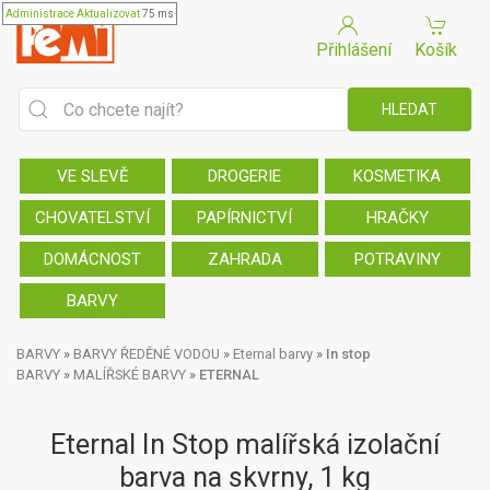
Administrace
Aktualizovat
75 ms
Přihlášení
Košík
VE SLEVĚ
DROGERIE
KOSMETIKA
CHOVATELSTVÍ
PAPÍRNICTVÍ
HRAČKY
DOMÁCNOST
ZAHRADA
POTRAVINY
BARVY
BARVY
»
BARVY ŘEDĚNÉ VODOU
»
Eternal barvy
»
In stop
BARVY
»
MALÍŘSKÉ BARVY
»
ETERNAL
Eternal In Stop malířská izolační
barva na skvrny, 1 kg