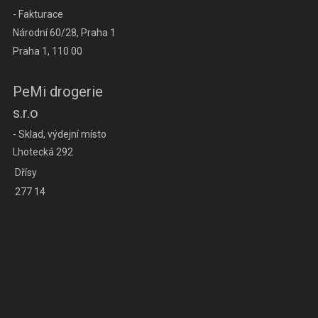
- Fakturace
Národní 60/28, Praha 1
Praha 1, 110 00
PeMi drogerie
s.r.o
- Sklad, výdejní místo
Lhotecká 292
Dřísy
277 14