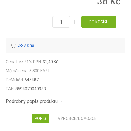
38 Kč
DO KOŠÍKU
Do 3 dnů
Cena bez 21% DPH:
31,40 Kč
Měrná cena: 3 800 Kč / l
PeMi kód:
645487
EAN:
8594070040933
Podrobný popis produktu
POPIS
VÝROBCE/DOVOZCE