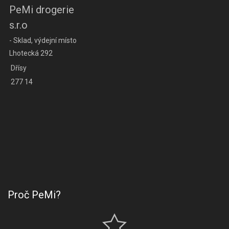
PeMi drogerie
s.r.o
- Sklad, výdejní místo
Lhotecká 292
Dřísy
277 14
Proč PeMi?