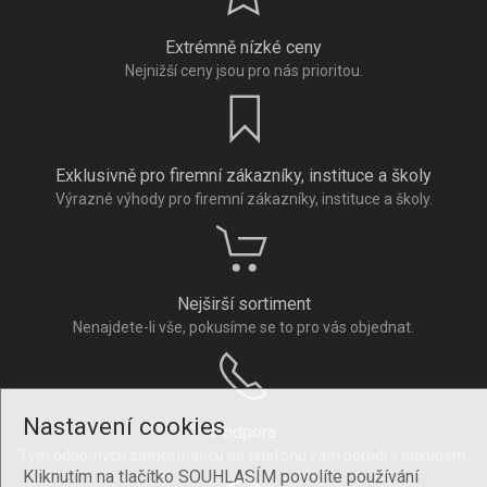
Extrémně nízké ceny
Nejnižší ceny jsou pro nás prioritou.
Exklusivně pro firemní zákazníky, instituce a školy
Výrazné výhody pro firemní zákazníky, instituce a školy.
Nejširší sortiment
Nenajdete-li vše, pokusíme se to pro vás objednat.
Nastavení cookies
Podpora
Tým odborných zaměstnanců na telefonu vám poradí s nákupem.
Kliknutím na tlačítko SOUHLASÍM povolíte používání