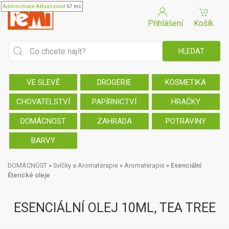
Administrace
Aktualizovat
67 ms
Přihlášení
Košík
VE SLEVĚ
DROGERIE
KOSMETIKA
CHOVATELSTVÍ
PAPÍRNICTVÍ
HRAČKY
DOMÁCNOST
ZAHRADA
POTRAVINY
BARVY
DOMÁCNOST
»
Svíčky a Aromaterapie
»
Aromaterapie
»
Esenciální
Éterické oleje
ESENCIÁLNÍ OLEJ 10ML, TEA TREE