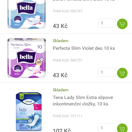
PeMi kód: 586747
43 Kč
Skladem
Perfecta Slim Violet deo 10 ks
PeMi kód: 586751
43 Kč
Skladem
Tena Lady Slim Extra slipové
inkontinenční vložky, 10 ks
PeMi kód: 751111
102 Kč