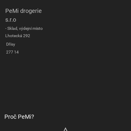
PeMi drogerie
s.r.o
- Sklad, výdejní místo
Lhotecká 292
Dřísy
277 14
Proč PeMi?