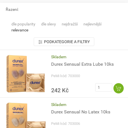
Řazení:
dle popularity
dle slevy
nejdražší
nejlevnější
relevance
PODKATEGORIE A FILTRY
Skladem
Durex Sensual Extra Lube 10ks
PeMi kód: 703000
242 Kč
Skladem
Durex Sensual No Latex 10ks
PeMi kód: 703006