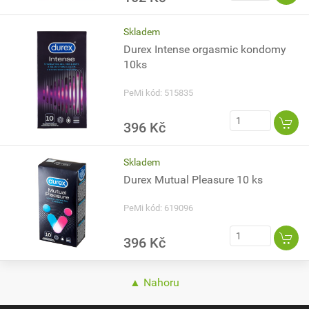
Skladem
Durex Intense orgasmic kondomy
10ks
PeMi kód: 515835
396 Kč
Skladem
Durex Mutual Pleasure 10 ks
PeMi kód: 619096
396 Kč
▲ Nahoru