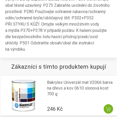
obal těsně uzavřený. P273 Zabraňte uvolnění do životního
prostředí. P280 Používejte ochranné rukavice/ochranný
oděv/ochranné brýle/obličejový štít. P302+P352
PŘI STYKU S KŮŽÍ: Omyjte velkým množstvím vody
a mýdla P370+P378 V případě požáru: K hašení použijte
dle bezpečnostního listu hasící přístroj/písek/oxid
uhličitý. P501 Odstraňte obsah/obal dle instrukcí
na výrobku.
Zákazníci s tímto produktem kupují
Bakrylex Univerzál mat V2066 barva
na dřevo a kov 0610 slonová kost
700 g
246 Kč