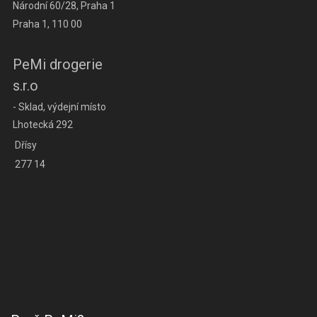
Národní 60/28, Praha 1
Praha 1, 110 00
PeMi drogerie
s.r.o
- Sklad, výdejní místo
Lhotecká 292
Dřísy
277 14