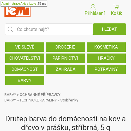
Administrace
Aktualizovat
55 ms
Přihlášení
Košík
VE SLEVĚ
DROGERIE
KOSMETIKA
CHOVATELSTVÍ
PAPÍRNICTVÍ
HRAČKY
DOMÁCNOST
ZAHRADA
POTRAVINY
BARVY
BARVY
»
OCHRANNÉ PŘÍPRAVKY
BARVY
»
TECHNICKÉ KAPALINY
»
Stříbřenky
Drutep barva do domácnosti na kov a
dřevo v prášku, stříbrná, 5 g