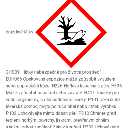
dráždivé látky
GHS09 - látky nebezpečné pro životní prostředí
EUH066 Opakovaná expozice může způsobit vysušení
nebo popraskání kůže. H226 Hořlavá kapalina a páry. H336
Může způsobit ospalost nebo závratě. H411 Toxický pro
vodní organismy, s dlouhodobými účinky. P101 Je-li nutná
lékařská pomoc, mějte po ruce obal nebo štítek výrobku.
P102 Uchovávejte mimo dosah dětí. P210 Chraňte před
teplem, horkými povrchy, jiskrami, otevřeným ohněm
a jinými zdroji zapálení. Zákaz kouření. P233 Uchovávejte