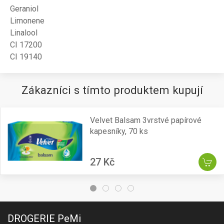
Geraniol
Limonene
Linalool
CI 17200
CI 19140
Zákazníci s tímto produktem kupují
Velvet Balsam 3vrstvé papírové
kapesníky, 70 ks
27 Kč
DROGERIE PeMi