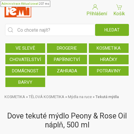
Administrace
Aktualizovat
207 ms
Přihlášení
Košík
VE SLEVĚ
DROGERIE
KOSMETIKA
CHOVATELSTVÍ
PAPÍRNICTVÍ
HRAČKY
DOMÁCNOST
ZAHRADA
POTRAVINY
BARVY
KOSMETIKA
»
TĚLOVÁ KOSMETIKA
»
Mýdla na ruce
»
Tekutá mýdla
Dove tekuté mýdlo Peony & Rose Oil
náplň, 500 ml