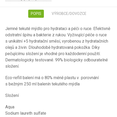
POPIS
VÝROBCE/DOVOZCE
Jemné tekuté mýdlo pro hydrataci a péči o ruce. Efektivně
odstratní špínu a bakterie z rukou. Vyživující péče o ruce
s unikátní +5 hydratační směsí, vyrobenou z hydratačních
olejů a živin. Dlouhodobě hydratovaná pokožka. Díky
pečujícímu složení je vhodné pro každodenní použití.
Dermatologicky testované. 99% biologicky odbouratelné
složení.
Eco-refill balení má o 80% méně plastu v porovnání
s bežným 250 ml balenín tekutého mýdla
Složení
Aqua
Sodium laureth sulfate