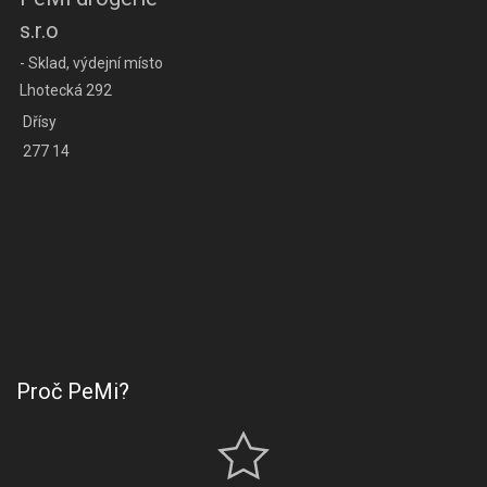
s.r.o
- Sklad, výdejní místo
Lhotecká 292
Dřísy
277 14
Proč PeMi?