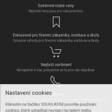
Extrémně nízké ceny
Nejnižší ceny jsou pro nás prioritou.
Exklusivně pro firemní zákazníky, instituce a školy
Výrazné výhody pro firemní zákazníky, instituce a školy.
Nejširší sortiment
Nenajdete-li vše, pokusíme se to pro vás objednat.
Nastavení cookies
Podpora
Tým odborných zaměstnanců na telefonu vám poradí s nákupem.
Kliknutím na tlačítko SOUHLASÍM povolíte používání
cookies, které usnadňují navigaci na našem webu,