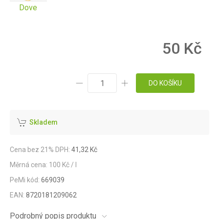
Dove
50 Kč
DO KOŠÍKU
Skladem
Cena bez 21% DPH:
41,32 Kč
Měrná cena: 100 Kč / l
PeMi kód:
669039
EAN:
8720181209062
Podrobný popis produktu