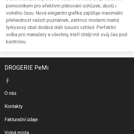
pomocníkem pro efektivní plánování schůzek, úkolů i
volného času. Nová elegantní grafika zajišťuje maximální
přehlednost vašich poznámek, zatímco moderní matný
tyrkysový obal dodává diáři luxusní vzhled. Perfektní
volba pro manažery a všechny, kteří chtějí mít svůj čas pod
kontrolou.
DROGERIE PeMi
O nás
Kontakty
Fakturační údaje
Volná místa