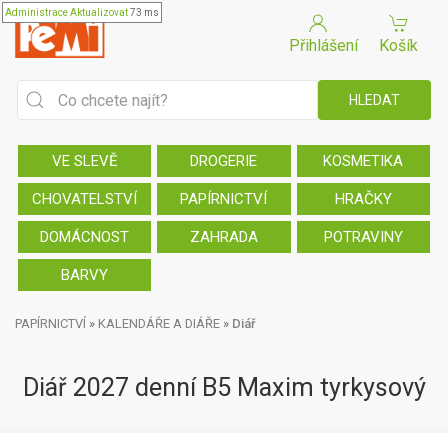
Administrace
Aktualizovat
73 ms
Přihlášení
Košík
VE SLEVĚ
DROGERIE
KOSMETIKA
CHOVATELSTVÍ
PAPÍRNICTVÍ
HRAČKY
DOMÁCNOST
ZAHRADA
POTRAVINY
BARVY
PAPÍRNICTVÍ
»
KALENDÁŘE A DIÁŘE
»
Diář
Diář 2027 denní B5 Maxim tyrkysový