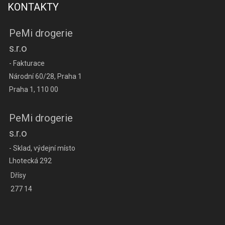
KONTAKTY
PeMi drogerie
s.r.o
- Fakturace
Národní 60/28, Praha 1
Praha 1, 110 00
PeMi drogerie
s.r.o
- Sklad, výdejní místo
Lhotecká 292
Dřísy
277 14