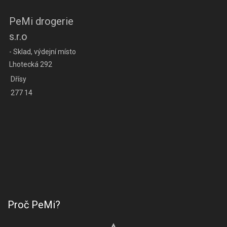
PeMi drogerie
s.r.o
- Sklad, výdejní místo
Lhotecká 292
Dřísy
277 14
Proč PeMi?