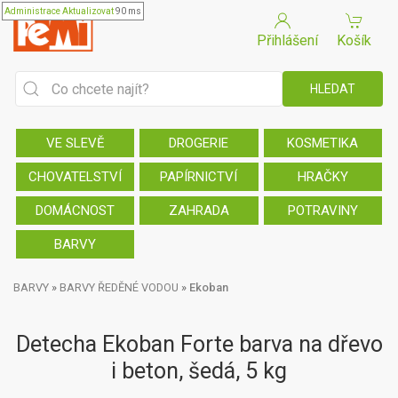
Administrace
Aktualizovat
90 ms
Přihlášení
Košík
VE SLEVĚ
DROGERIE
KOSMETIKA
CHOVATELSTVÍ
PAPÍRNICTVÍ
HRAČKY
DOMÁCNOST
ZAHRADA
POTRAVINY
BARVY
BARVY
»
BARVY ŘEDĚNÉ VODOU
»
Ekoban
Detecha Ekoban Forte barva na dřevo
i beton, šedá, 5 kg