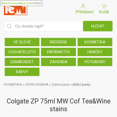
Administrace
Aktualizovat
60 ms
Přihlášení
Košík
VE SLEVĚ
DROGERIE
KOSMETIKA
CHOVATELSTVÍ
PAPÍRNICTVÍ
HRAČKY
DOMÁCNOST
ZAHRADA
POTRAVINY
BARVY
KOSMETIKA
»
ÚSTNÍ HYGIENA
»
Zubní pasty
»
Bělící pasty
Colgate ZP 75ml MW Cof Tea&Wine
stains