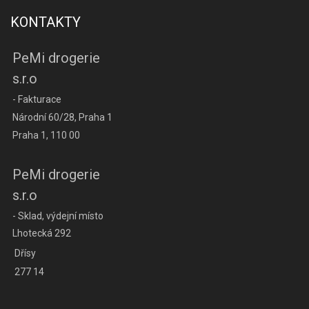
KONTAKTY
PeMi drogerie
s.r.o
- Fakturace
Národní 60/28, Praha 1
Praha 1, 110 00
PeMi drogerie
s.r.o
- Sklad, výdejní místo
Lhotecká 292
Dřísy
277 14