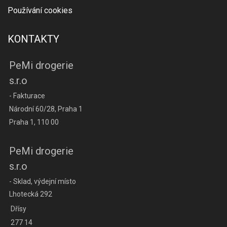
Používání cookies
KONTAKTY
PeMi drogerie
s.r.o
- Fakturace
Národní 60/28, Praha 1
Praha 1, 110 00
PeMi drogerie
s.r.o
- Sklad, výdejní místo
Lhotecká 292
Dřísy
277 14