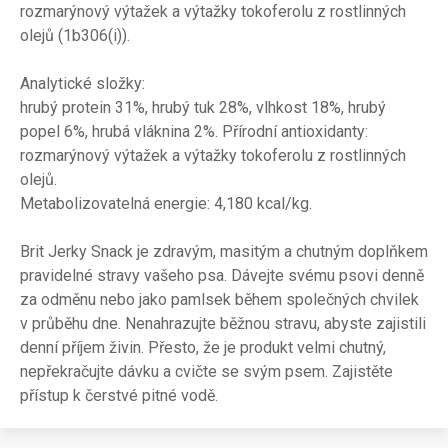
rozmarýnový výtažek a výtažky tokoferolu z rostlinných
olejů (1b306(i)).
Analytické složky:
hrubý protein 31%, hrubý tuk 28%, vlhkost 18%, hrubý
popel 6%, hrubá vláknina 2%. Přírodní antioxidanty:
rozmarýnový výtažek a výtažky tokoferolu z rostlinných
olejů.
Metabolizovatelná energie: 4,180 kcal/kg.
Brit Jerky Snack je zdravým, masitým a chutným doplňkem
pravidelné stravy vašeho psa. Dávejte svému psovi denně
za odměnu nebo jako pamlsek během společných chvilek
v průběhu dne. Nenahrazujte běžnou stravu, abyste zajistili
denní příjem živin. Přesto, že je produkt velmi chutný,
nepřekračujte dávku a cvičte se svým psem. Zajistěte
přístup k čerstvé pitné vodě.