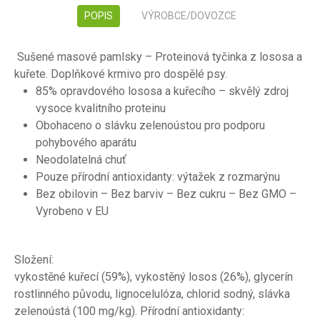
POPIS
VÝROBCE/DOVOZCE
Sušené masové pamlsky – Proteinová tyčinka z lososa a
kuřete. Doplňkové krmivo pro dospělé psy.
85% opravdového lososa a kuřecího – skvělý zdroj
vysoce kvalitního proteinu
Obohaceno o slávku zelenoústou pro podporu
pohybového aparátu
Neodolatelná chuť
Pouze přírodní antioxidanty: výtažek z rozmarýnu
Bez obilovin – Bez barviv – Bez cukru – Bez GMO –
Vyrobeno v EU
Složení:
vykostěné kuřecí (59%), vykostěný losos (26%), glycerín
rostlinného původu, lignocelulóza, chlorid sodný, slávka
zelenoústá (100 mg/kg). Přírodní antioxidanty: