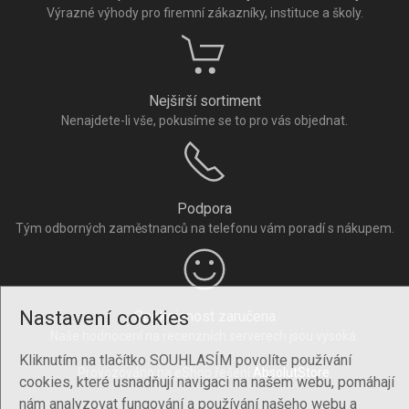
Výrazné výhody pro firemní zákazníky, instituce a školy.
Nejširší sortiment
Nenajdete-li vše, pokusíme se to pro vás objednat.
Podpora
Tým odborných zaměstnanců na telefonu vám poradí s nákupem.
Nastavení cookies
Spokojenost zaručena
Naše hodnocení na recenzních serverech jsou vysoká.
Kliknutím na tlačítko SOUHLASÍM povolíte používání
Provozováno na eShop řešení
AbsolutStore
.
cookies, které usnadňují navigaci na našem webu, pomáhají
nám analyzovat fungování a používání našeho webu a