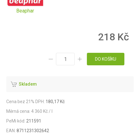
Beaphar
218 Kč
DO KOŠÍKU
Skladem
Cena bez 21% DPH:
180,17 Kč
Měrná cena: 4 360 Kč / l
PeMi kód:
211591
EAN:
8711231302642