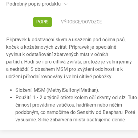
Podrobný popis produktu
POPIS
VÝROBCE/DOVOZCE
Přípravek k odstranění skvrn a usazenin pod očima psů,
koček a kožešinových zvířat.
Přípravek je speciálně
vyvinut k odstaňování zbarvených míst v očních
partiích.
Hodí se i pro citlivá zvířata, protože je velmi jemný
a nedráždí. S obsahem MSM pro zvýšení odolnosti a k
udržení přírodní rovnováhy i velmi citlivé pokožky.
Složení: MSM (MethylSulfonylMethan).
Použití: 1 - 2 x týdně otřete kolem očí skvrny od slz. Tuto
činnost provádíme vatičkou, hadříkem nebo něčím
podobným, co namočíme do Sensitiv od Beapharu. Poté
vysušíme. Silně zabarvená místa ošetřujeme denně.