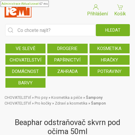
Administrace
Aktualizovat
67 ms
Přihlášení
Košík
VE SLEVĚ
DROGERIE
KOSMETIKA
CHOVATELSTVÍ
PAPÍRNICTVÍ
HRAČKY
DOMÁCNOST
ZAHRADA
POTRAVINY
BARVY
CHOVATELSTVÍ
»
Pro psy
»
Kosmetika a péče
»
Šampony
CHOVATELSTVÍ
»
Pro kočky
»
Zdraví a kosmetika
»
Šampon
Beaphar odstraňovač skvrn pod
očima 50ml