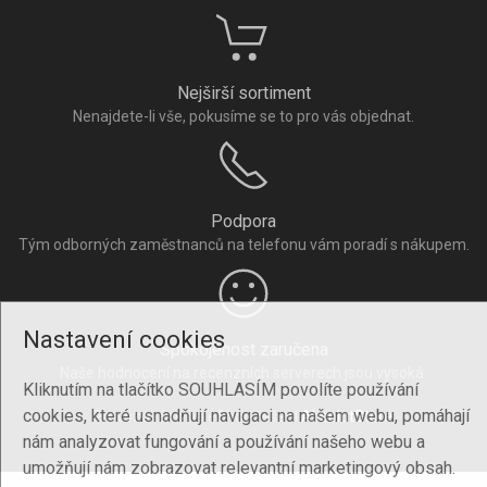
Nejširší sortiment
Nenajdete-li vše, pokusíme se to pro vás objednat.
Podpora
Tým odborných zaměstnanců na telefonu vám poradí s nákupem.
Nastavení cookies
Spokojenost zaručena
Naše hodnocení na recenzních serverech jsou vysoká.
Kliknutím na tlačítko SOUHLASÍM povolíte používání
cookies, které usnadňují navigaci na našem webu, pomáhají
Provozováno na eShop řešení
AbsolutStore
.
nám analyzovat fungování a používání našeho webu a
umožňují nám zobrazovat relevantní marketingový obsah.