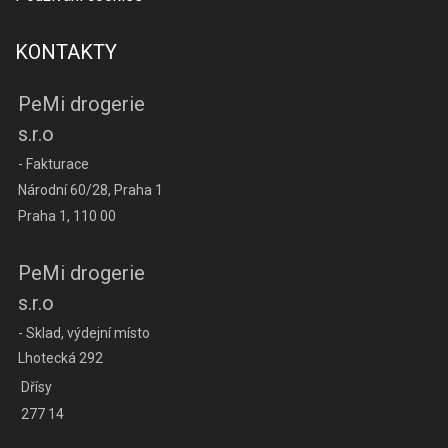
KONTAKTY
PeMi drogerie
s.r.o
- Fakturace
Národní 60/28, Praha 1
Praha 1, 110 00
PeMi drogerie
s.r.o
- Sklad, výdejní místo
Lhotecká 292
Dřísy
277 14