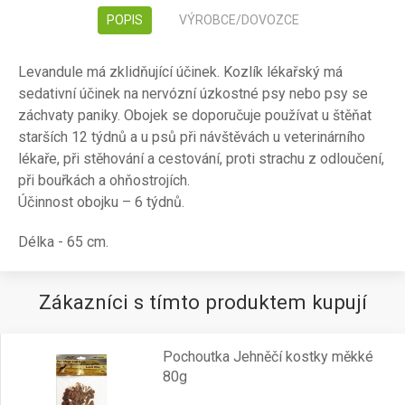
POPIS
VÝROBCE/DOVOZCE
Levandule má zklidňující účinek. Kozlík lékařský má
sedativní účinek na nervózní úzkostné psy nebo psy se
záchvaty paniky. Obojek se doporučuje používat u štěňat
starších 12 týdnů a u psů při návštěvách u veterinárního
lékaře, při stěhování a cestování, proti strachu z odloučení,
při bouřkách a ohňostrojích.
Účinnost obojku – 6 týdnů.
Délka - 65 cm.
Zákazníci s tímto produktem kupují
Pochoutka Jehněčí kostky měkké
80g