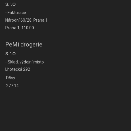
s.r.o
- Fakturace
Národní 60/28, Praha 1
Praha 1, 110 00
PeMi drogerie
s.r.o
- Sklad, výdejní místo
Lhotecká 292
Dřísy
277 14