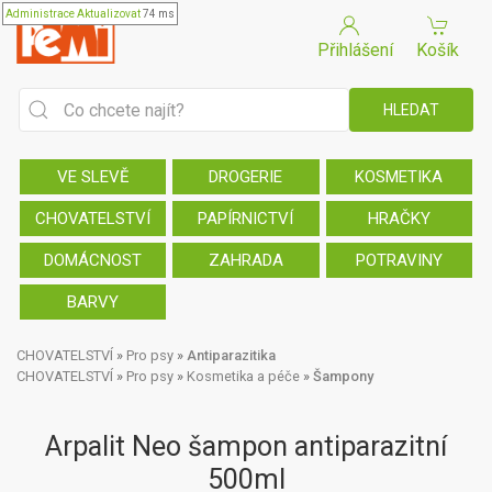
Administrace
Aktualizovat
74 ms
Přihlášení
Košík
VE SLEVĚ
DROGERIE
KOSMETIKA
CHOVATELSTVÍ
PAPÍRNICTVÍ
HRAČKY
DOMÁCNOST
ZAHRADA
POTRAVINY
BARVY
CHOVATELSTVÍ
»
Pro psy
»
Antiparazitika
CHOVATELSTVÍ
»
Pro psy
»
Kosmetika a péče
»
Šampony
Arpalit Neo šampon antiparazitní
500ml