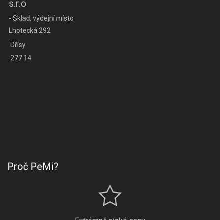
s.r.o
- Sklad, výdejní místo
Lhotecká 292
Dřísy
277 14
Proč PeMi?