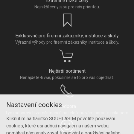
Extrémně nízké ceny
Nejnižší ceny jsou pro nás prioritou.
Exklusivně pro firemní zákazníky, instituce a školy
Výrazné výhody pro firemní zákazníky, instituce a školy.
Nejširší sortiment
Nenajdete-li vše, pokusíme se to pro vás objednat.
Nastavení cookies
Podpora
Tým odborných zaměstnanců na telefonu vám poradí s nákupem.
Kliknutím na tlačítko SOUHLASÍM povolíte používání
cookies, které usnadňují navigaci na našem webu,
pomáhají nám analyzovat fungování a používání našeho