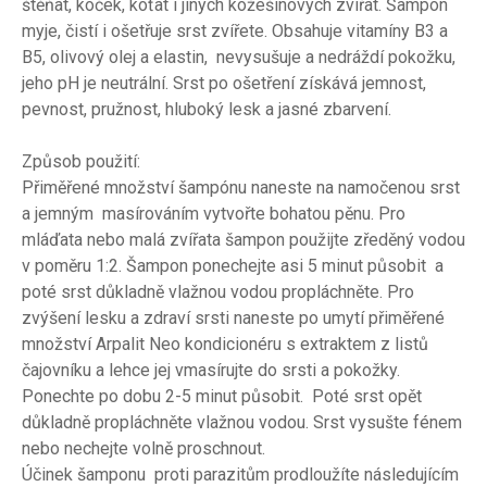
štěňat, koček, koťat i jiných kožešinových zvířat. Šampón
myje, čistí i ošetřuje srst zvířete. Obsahuje vitamíny B3 a
B5, olivový olej a elastin, nevysušuje a nedráždí pokožku,
jeho pH je neutrální. Srst po ošetření získává jemnost,
pevnost, pružnost, hluboký lesk a jasné zbarvení.
Způsob použití:
Přiměřené množství šampónu naneste na namočenou srst
a jemným masírováním vytvořte bohatou pěnu. Pro
mláďata nebo malá zvířata šampon použijte zředěný vodou
v poměru 1:2. Šampon ponechejte asi 5 minut působit a
poté srst důkladně vlažnou vodou propláchněte. Pro
zvýšení lesku a zdraví srsti naneste po umytí přiměřené
množství Arpalit Neo kondicionéru s extraktem z listů
čajovníku a lehce jej vmasírujte do srsti a pokožky.
Ponechte po dobu 2-5 minut působit. Poté srst opět
důkladně propláchněte vlažnou vodou. Srst vysušte fénem
nebo nechejte volně proschnout.
Účinek šamponu proti parazitům prodloužíte následujícím