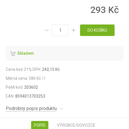
293 Kč
DO KOŠÍKU
Skladem
Cena bez 21% DPH:
242,15 Kč
Měrná cena: 586 Kč / l
PeMi kód:
203602
EAN:
8594013703253
Podrobný popis produktu
POPIS
VÝROBCE/DOVOZCE