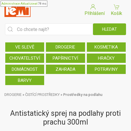
Administrace
Aktualizovat
78 ms
Přihlášení
Košík
VE SLEVĚ
DROGERIE
KOSMETIKA
CHOVATELSTVÍ
PAPÍRNICTVÍ
HRAČKY
DOMÁCNOST
ZAHRADA
POTRAVINY
BARVY
DROGERIE
»
ČISTÍCÍ PROSTŘEDKY
»
Prostředky na podlahu
Antistatický sprej na podlahy proti
prachu 300ml