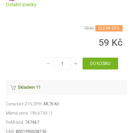
Ostatní značky
79 Kč
SLEVA 25%
59 Kč
DO KOŠÍKU
Skladem 11
Cena bez 21% DPH:
48,76 Kč
Měrná cena: 196,67 Kč / l
PeMi kód:
747467
EAN:
8001990038136