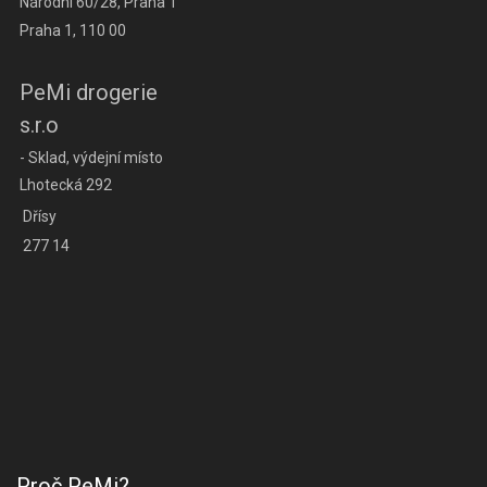
Národní 60/28, Praha 1
Praha 1, 110 00
PeMi drogerie
s.r.o
- Sklad, výdejní místo
Lhotecká 292
Dřísy
277 14
Proč PeMi?