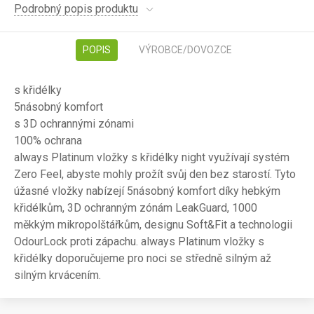
Podrobný popis produktu
POPIS
VÝROBCE/DOVOZCE
s křidélky
5násobný komfort
s 3D ochrannými zónami
100% ochrana
always Platinum vložky s křidélky night využívají systém
Zero Feel, abyste mohly prožít svůj den bez starostí. Tyto
úžasné vložky nabízejí 5násobný komfort díky hebkým
křidélkům, 3D ochranným zónám LeakGuard, 1000
měkkým mikropolštářkům, designu Soft&Fit a technologii
OdourLock proti zápachu. always Platinum vložky s
křidélky doporučujeme pro noci se středně silným až
silným krvácením.