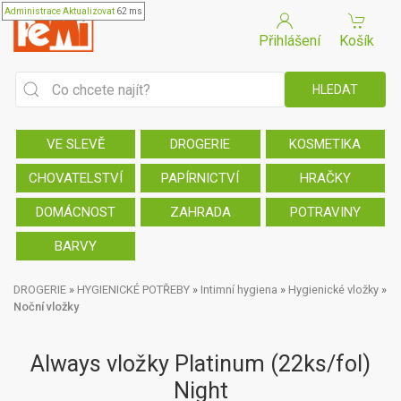
Administrace
Aktualizovat
62 ms
Přihlášení
Košík
VE SLEVĚ
DROGERIE
KOSMETIKA
CHOVATELSTVÍ
PAPÍRNICTVÍ
HRAČKY
DOMÁCNOST
ZAHRADA
POTRAVINY
BARVY
DROGERIE
»
HYGIENICKÉ POTŘEBY
»
Intimní hygiena
»
Hygienické vložky
»
Noční vložky
Always vložky Platinum (22ks/fol)
Night