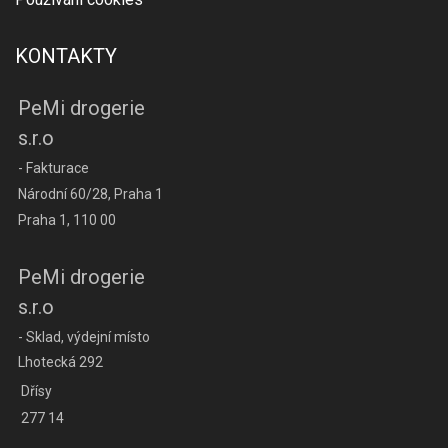
KONTAKTY
PeMi drogerie
s.r.o
- Fakturace
Národní 60/28, Praha 1
Praha 1, 110 00
PeMi drogerie
s.r.o
- Sklad, výdejní místo
Lhotecká 292
Dřísy
277 14