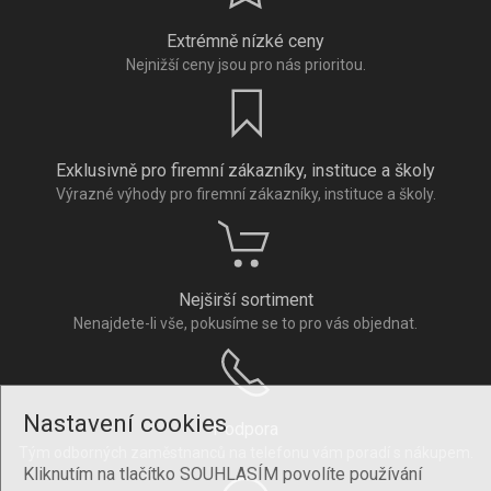
Extrémně nízké ceny
Nejnižší ceny jsou pro nás prioritou.
Exklusivně pro firemní zákazníky, instituce a školy
Výrazné výhody pro firemní zákazníky, instituce a školy.
Nejširší sortiment
Nenajdete-li vše, pokusíme se to pro vás objednat.
Nastavení cookies
Podpora
Tým odborných zaměstnanců na telefonu vám poradí s nákupem.
Kliknutím na tlačítko SOUHLASÍM povolíte používání