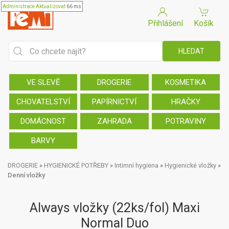
Administrace
Aktualizovat
66 ms
Přihlášení
Košík
VE SLEVĚ
DROGERIE
KOSMETIKA
CHOVATELSTVÍ
PAPÍRNICTVÍ
HRAČKY
DOMÁCNOST
ZAHRADA
POTRAVINY
BARVY
DROGERIE
»
HYGIENICKÉ POTŘEBY
»
Intimní hygiena
»
Hygienické vložky
»
Denní vložky
Always vložky (22ks/fol) Maxi
Normal Duo