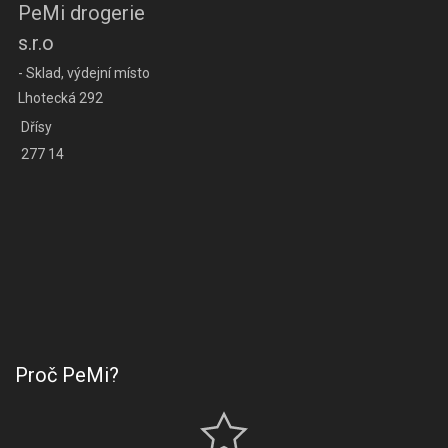
PeMi drogerie
s.r.o
- Sklad, výdejní místo
Lhotecká 292
Dřísy
277 14
Proč PeMi?