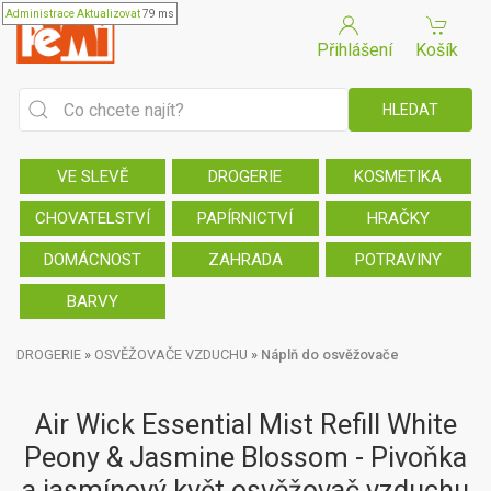
Administrace
Aktualizovat
79 ms
Přihlášení
Košík
VE SLEVĚ
DROGERIE
KOSMETIKA
CHOVATELSTVÍ
PAPÍRNICTVÍ
HRAČKY
DOMÁCNOST
ZAHRADA
POTRAVINY
BARVY
DROGERIE
»
OSVĚŽOVAČE VZDUCHU
»
Náplň do osvěžovače
Air Wick Essential Mist Refill White
Peony & Jasmine Blossom - Pivoňka
a jasmínový květ osvěžovač vzduchu