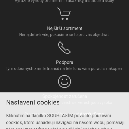
Výrazné výhody pro firemní zákazníky, instituce a školy.
Nejširší sortiment
Nenajdete-li vše, pokusíme se to pro vás objednat.
Podpora
Tým odborných zaměstnanců na telefonu vám poradí s nákupem.
Spokojenost zaručena
Nastavení cookies
Naše hodnocení na recenzních serverech jsou vysoká.
Provozováno na eShop řešení
AbsolutStore
.
Kliknutím na tlačítko SOUHLASÍM povolíte používání
cookies, které usnadňují navigaci na našem webu, pomáhají