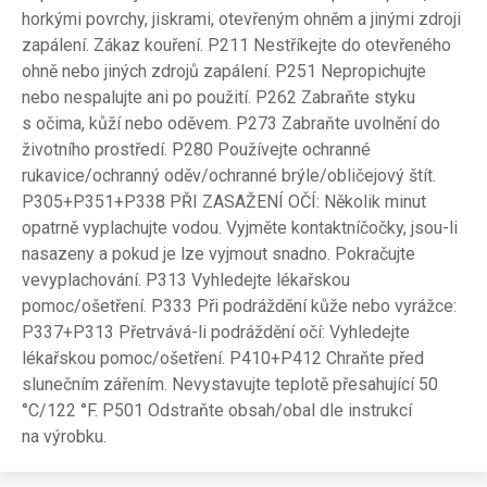
horkými povrchy, jiskrami, otevřeným ohněm a jinými zdroji
zapálení. Zákaz kouření. P211 Nestříkejte do otevřeného
ohně nebo jiných zdrojů zapálení. P251 Nepropichujte
nebo nespalujte ani po použití. P262 Zabraňte styku
s očima, kůží nebo oděvem. P273 Zabraňte uvolnění do
životního prostředí. P280 Používejte ochranné
rukavice/ochranný oděv/ochranné brýle/obličejový štít.
P305+P351+P338 PŘI ZASAŽENÍ OČÍ: Několik minut
opatrně vyplachujte vodou. Vyjměte kontaktníčočky, jsou-li
nasazeny a pokud je lze vyjmout snadno. Pokračujte
vevyplachování. P313 Vyhledejte lékařskou
pomoc/ošetření. P333 Při podráždění kůže nebo vyrážce:
P337+P313 Přetrvává-li podráždění očí: Vyhledejte
lékařskou pomoc/ošetření. P410+P412 Chraňte před
slunečním zářením. Nevystavujte teplotě přesahující 50
°C/122 °F. P501 Odstraňte obsah/obal dle instrukcí
na výrobku.