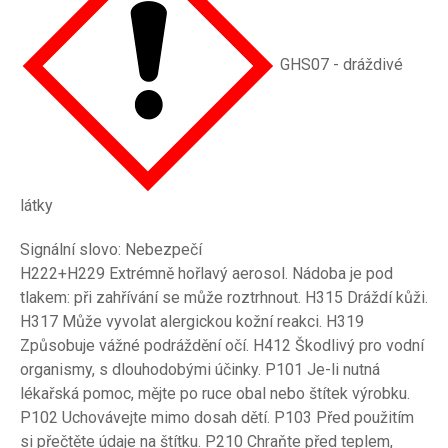
GHS07 - dráždivé
látky
Signální slovo: Nebezpečí
H222+H229 Extrémně hořlavý aerosol. Nádoba je pod
tlakem: při zahřívání se může roztrhnout. H315 Dráždí kůži.
H317 Může vyvolat alergickou kožní reakci. H319
Způsobuje vážné podráždění očí. H412 Škodlivý pro vodní
organismy, s dlouhodobými účinky. P101 Je-li nutná
lékařská pomoc, mějte po ruce obal nebo štítek výrobku.
P102 Uchovávejte mimo dosah dětí. P103 Před použitím
si přečtěte údaje na štítku. P210 Chraňte před teplem,