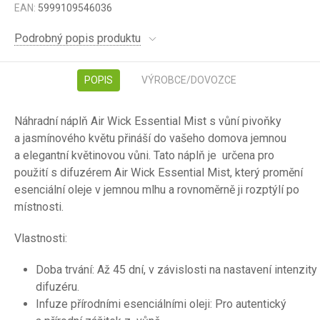
EAN:
5999109546036
Podrobný popis produktu
POPIS
VÝROBCE/DOVOZCE
Náhradní náplň Air Wick Essential Mist s vůní pivoňky
a jasmínového květu přináší do vašeho domova jemnou
a elegantní květinovou vůni. Tato náplň je určena pro
použití s difuzérem Air Wick Essential Mist, který promění
esenciální oleje v jemnou mlhu a rovnoměrně ji rozptýlí po
místnosti.
Vlastnosti:
Doba trvání: Až 45 dní, v závislosti na nastavení intenzity
difuzéru.
Infuze přírodními esenciálními oleji: Pro autentický