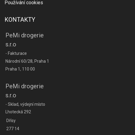
Používání cookies
KONTAKTY
PeMi drogerie
s.r.o
- Fakturace
Národní 60/28, Praha 1
Praha 1, 110 00
PeMi drogerie
s.r.o
- Sklad, výdejní místo
Lhotecká 292
Dřísy
277 14