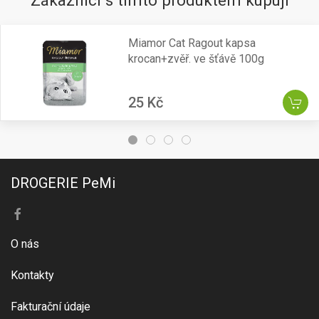
Zákazníci s tímto produktem kupují
Miamor Cat Ragout kapsa
krocan+zvěř. ve šťávě 100g
25 Kč
DROGERIE PeMi
O nás
Kontakty
Fakturační údaje