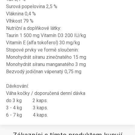
Surová popelovina 2,5 %
Vláknina 0,4 %
Vlhkost 79 %
Nutriční a doplňkové látky:
Taurin 1 500 mg Vitamín D3 200 IU/kg
Vitamín E (alfa tokoferol) 30 mg/kg
Stopové prvky ve formě sloučenin:
Monohydrát síranu zinečnatého 15 mg
Monohydrát síranu manganatého 3 mg
Bezvodý jodičnan vápenatý 0,75 mg
Dávkování:
Váha kočky / doporučená denní dávka
do 3 kg 2 kaps.
3 - 4 kg 3 kaps.
6 - 7 kg 4 kaps.