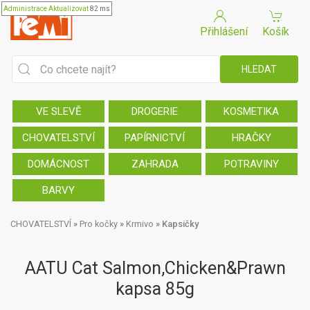
Administrace
Aktualizovat
82 ms
Přihlášení
Košík
VE SLEVĚ
DROGERIE
KOSMETIKA
CHOVATELSTVÍ
PAPÍRNICTVÍ
HRAČKY
DOMÁCNOST
ZAHRADA
POTRAVINY
BARVY
CHOVATELSTVÍ
»
Pro kočky
»
Krmivo
»
Kapsičky
AATU Cat Salmon,Chicken&Prawn
kapsa 85g