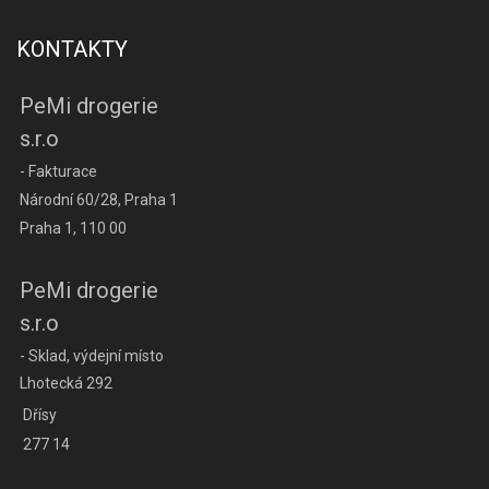
KONTAKTY
PeMi drogerie
s.r.o
- Fakturace
Národní 60/28, Praha 1
Praha 1, 110 00
PeMi drogerie
s.r.o
- Sklad, výdejní místo
Lhotecká 292
Dřísy
277 14