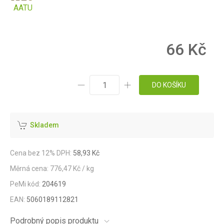
AATU
66 Kč
DO KOŠÍKU
Skladem
Cena bez 12% DPH:
58,93 Kč
Měrná cena: 776,47 Kč / kg
PeMi kód:
204619
EAN:
5060189112821
Podrobný popis produktu