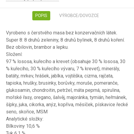
POPIS
VÝROBCE/DOVOZCE
Vyrobeno s čerstvého masa bez konzervačních látek.
Super 8: 8 druhů zeleniny, 8 druhů bylinek, 8 druhů koření.
Bez obilovin, brambor a lepku.
Složení:
97 % lososa, kuřecího a krevet (obsahuje 30 % lososa, 30
% kuřecího, 30 % kuřecího vývaru, 7 % krevet), minerály,
batáty, mrkev, hrášek, jablka, vojtěška, cizrna, rajčata,
tapioka, hrušky, brusinky, borůvky, moruše, pomeranče,
glukosamin, chondroitin, petržel, máta peprná, spirulina,
mořské řasy, oregano, šalvěj, majoránka, tymián, heřmánek,
šípky, juka, cikorka, anýz, kopřiva, měsíček, pískavice řecké
seno, skořice, MSM
Analytické složky:
Bílkoviny 10,6 %
Tuk 6,1 %