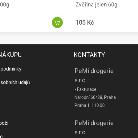
100g
Zvěřina jelen 60g
105 Kč
 NÁKUPU
KONTAKTY
 podmínky
PeMi drogerie
s.r.o
sobních údajů
- Fakturace
Národní 60/28, Praha 1
Praha 1, 110 00
PeMi drogerie
boží
s.r.o
e