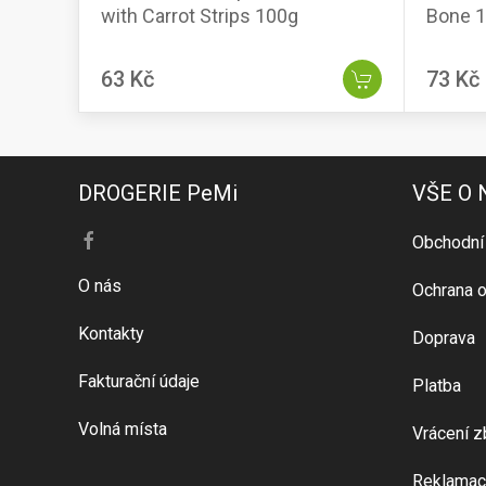
with Carrot Strips 100g
Bone 
63 Kč
73 Kč
DROGERIE PeMi
VŠE O
Obchodní
O nás
Ochrana o
Kontakty
Doprava
Fakturační údaje
Platba
Volná místa
Vrácení z
Reklamac