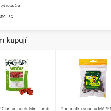
a být podávána
 BRC, ISO
m kupují
Classic poch. Mini Lamb
Pochoutka sušená MAPE