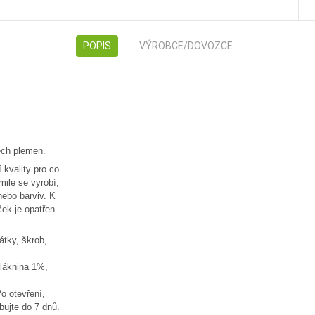
POPIS
VÝROBCE/DOVOZCE
ech plemen.
 kvality pro co
mile se vyrobí,
nebo barviv. K
ček je opatřen
átky, škrob,
vláknina 1%,
o otevření,
bujte do 7 dnů.