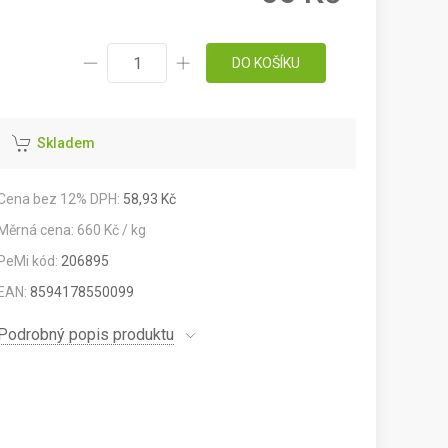
DO KOŠÍKU
Skladem
Cena bez 12% DPH:
58,93 Kč
Měrná cena: 660 Kč / kg
PeMi kód:
206895
EAN:
8594178550099
Podrobný popis produktu