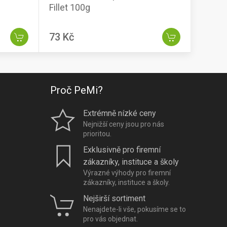
Fillet 100g
73 Kč
Proč PeMi?
Extrémně nízké ceny
Nejnižší ceny jsou pro nás
prioritou.
Exklusivně pro firemní
zákazníky, instituce a školy
Výrazné výhody pro firemní
zákazníky, instituce a školy.
Nejširší sortiment
Nenajdete-li vše, pokusíme se to
pro vás objednat.