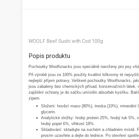
WOOLF Beef Sushi with Cod 100g
Popis produktu
Pochoutky Woolfsnacks jsou speciálně navrženy pro psy vš
Při výrobě jsou ze 100% použity kvalitní bílkoviny té nejvyšší
nejlepší příjem potravy. Veškeré pochoutky Woolfsnacks, jak
jsou zabaleny bez chemických přísad, konzervačních látek, 
zajištění ochrany je do sáčku umístěn absorbér kyslíku. Balí
zipem.
Složení: hovězí maso (80%), treska (10%), minerální l
glycerin.
Analytické složky: hrubý protein 25%, hrubý tuk 5%, 
hrubý popel 6%, vlhkost 18%.
Skladování: skladujte na suchém a chladném místě. P
prosím uzavřete a dejte do lednice. Po otevření spotře