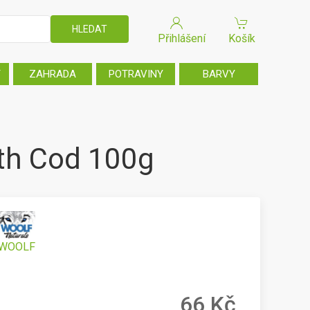
Přihlášení
Košík
T
ZAHRADA
POTRAVINY
BARVY
th Cod 100g
WOOLF
66 Kč