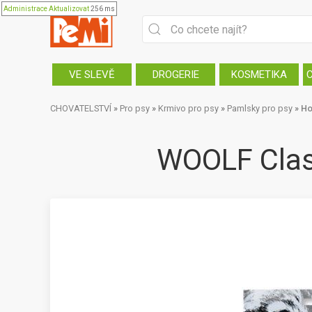
Administrace
Aktualizovat
256 ms
VE SLEVĚ
DROGERIE
KOSMETIKA
CHOVATELSTVÍ
»
Pro psy
»
Krmivo pro psy
»
Pamlsky pro psy
»
Ho
WOOLF Clas