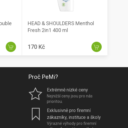
ouble
HEAD & SHOULDERS Menthol
Fresh 2in1 400 ml
170 Kč
Proč PeMi?
Extrémně nízké ceny
Nejnižší ceny jsou pro nás
prioritou.
Exklusivně pro firemní
zákazníky, instituce a školy
Výrazné výhody pro firemní