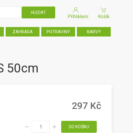
Přihlášení
Košík
T
ZAHRADA
POTRAVINY
BARVY
S 50cm
297 Kč
DO KOŠÍKU