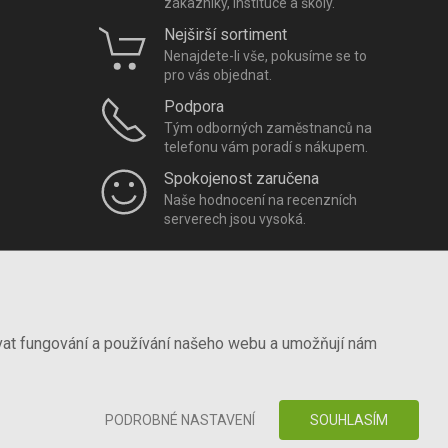
zákazníky, instituce a školy.
Nejširší sortiment
Nenajdete-li vše, pokusíme se to
pro vás objednat.
Podpora
Tým odborných zaměstnanců na
telefonu vám poradí s nákupem.
Spokojenost zaručena
Naše hodnocení na recenzních
serverech jsou vysoká.
vat fungování a používání našeho webu a umožňují nám
PODROBNÉ NASTAVENÍ
SOUHLASÍM