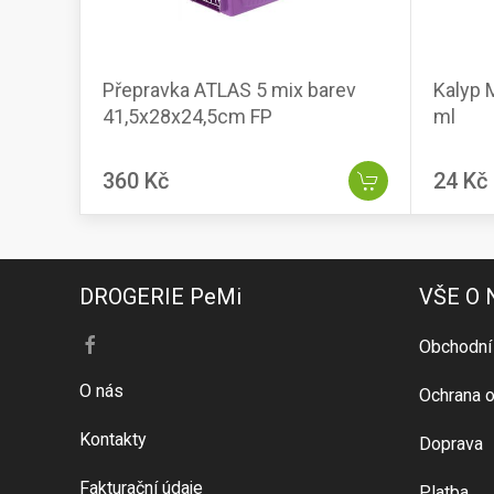
Přepravka ATLAS 5 mix barev
Kalyp 
41,5x28x24,5cm FP
ml
360 Kč
24 Kč
DROGERIE PeMi
VŠE O
Obchodní
O nás
Ochrana o
Kontakty
Doprava
Fakturační údaje
Platba