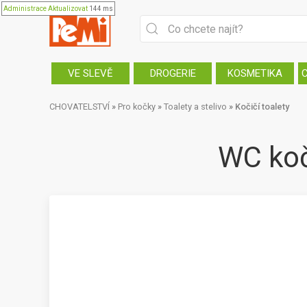
Administrace
Aktualizovat
144 ms
VE SLEVĚ
DROGERIE
KOSMETIKA
CHOVATELSTVÍ
»
Pro kočky
»
Toalety a stelivo
»
Kočičí toalety
WC ko