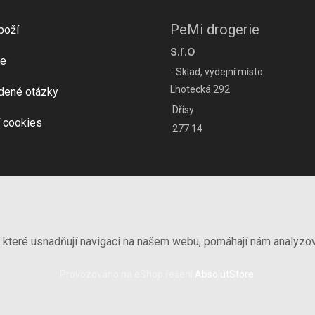
PeMi drogerie
boží
s.r.o
e
- Sklad, výdejní místo
Lhotecká 292
dené otázky
Dřísy
 cookies
277 14
, které usnadňují navigaci na našem webu, pomáhají nám analyzo
Provozováno na eShop řešení
AbsolutStore
.