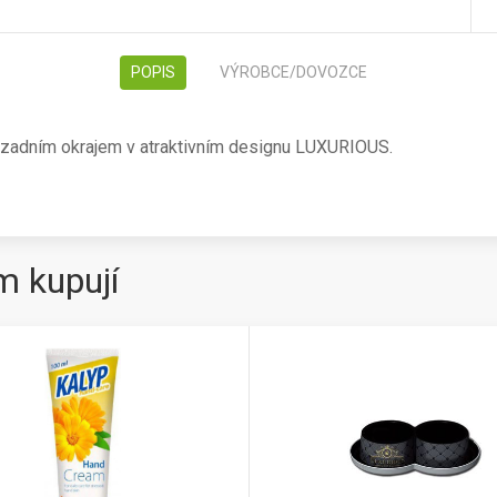
POPIS
VÝROBCE/DOVOZCE
 zadním okrajem v atraktivním designu LUXURIOUS.
m kupují