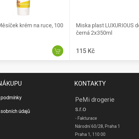
Měsíček krém na ruce, 100
Miska plast LUXURIOUS d
černá 2x350ml
115 Kč
 NÁKUPU
KONTAKTY
 podmínky
PeMi drogerie
s.r.o
sobních údajů
- Fakturace
Národní 60/28, Praha 1
Praha 1, 110 00