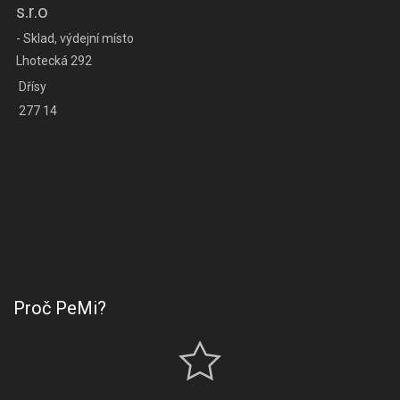
s.r.o
- Sklad, výdejní místo
Lhotecká 292
Dřísy
277 14
Proč PeMi?