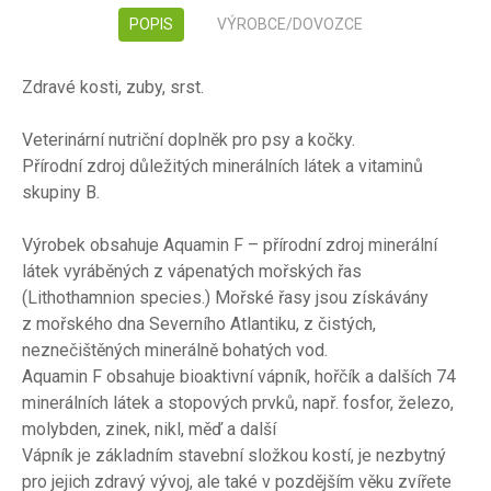
POPIS
VÝROBCE/DOVOZCE
Zdravé kosti, zuby, srst.
Veterinární nutriční doplněk pro psy a kočky.
Přírodní zdroj důležitých minerálních látek a vitaminů
skupiny B.
Výrobek obsahuje Aquamin F – přírodní zdroj minerální
látek vyráběných z vápenatých mořských řas
(Lithothamnion species.) Mořské řasy jsou získávány
z mořského dna Severního Atlantiku, z čistých,
neznečištěných minerálně bohatých vod.
Aquamin F obsahuje bioaktivní vápník, hořčík a dalších 74
minerálních látek a stopových prvků, např. fosfor, železo,
molybden, zinek, nikl, měď a další
Vápník je základním stavební složkou kostí, je nezbytný
pro jejich zdravý vývoj, ale také v pozdějším věku zvířete