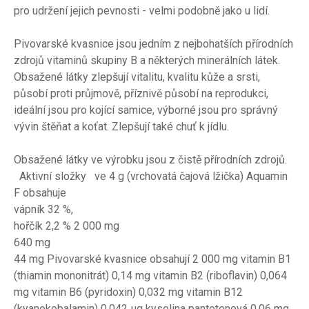
pro udržení jejich pevnosti - velmi podobně jako u lidí.
Pivovarské kvasnice jsou jedním z nejbohatších přírodních
zdrojů vitaminů skupiny B a některých minerálních látek.
Obsažené látky zlepšují vitalitu, kvalitu kůže a srsti,
působí proti průjmově, příznivě působí na reprodukci,
ideální jsou pro kojící samice, výborné jsou pro správný
vývin štěňat a koťat. Zlepšují také chuť k jídlu.
Obsažené látky ve výrobku jsou z čistě přírodních zdrojů.
Aktivní složky ve 4 g (vrchovatá čajová lžička) Aquamin
F obsahuje
vápník 32 %,
hořčík 2,2 % 2 000 mg
640 mg
44 mg Pivovarské kvasnice obsahují 2 000 mg vitamin B1
(thiamin mononitrát) 0,14 mg vitamin B2 (riboflavin) 0,064
mg vitamin B6 (pyridoxin) 0,032 mg vitamin B12
(kyanokobalamin) 0,042 µg kyselina pantotenová 0,06 mg