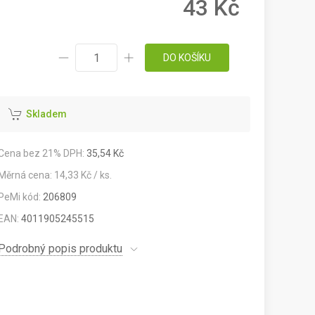
43 Kč
DO KOŠÍKU
Skladem
Cena bez 21% DPH:
35,54 Kč
Měrná cena: 14,33 Kč / ks.
PeMi kód:
206809
EAN:
4011905245515
Podrobný popis produktu