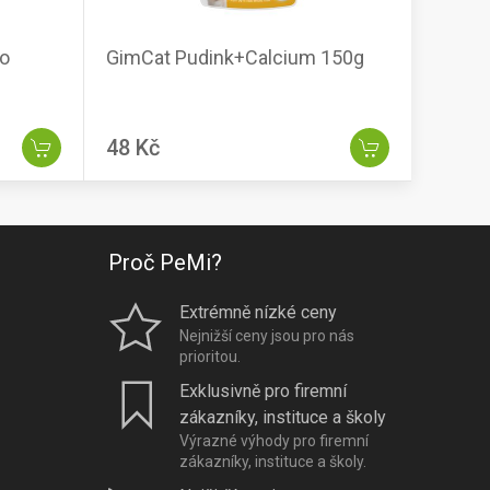
co
GimCat Pudink+Calcium 150g
48 Kč
Proč PeMi?
Extrémně nízké ceny
Nejnižší ceny jsou pro nás
prioritou.
Exklusivně pro firemní
zákazníky, instituce a školy
Výrazné výhody pro firemní
zákazníky, instituce a školy.