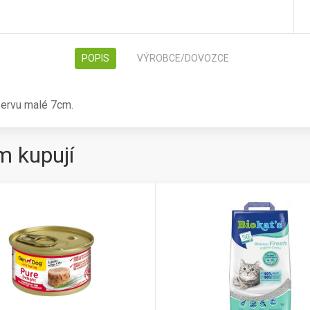
POPIS
VÝROBCE/DOVOZCE
zervu malé 7cm.
m kupují