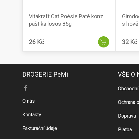
Vitakraft Cat Poésie Paté konz.
Gimdog
paštika losos 85g
s hově
26 Kč
32 Kč
DROGERIE PeMi
VŠE O
Obchodní
O nás
Ochrana o
Kontakty
Doprava
Fakturační údaje
Platba