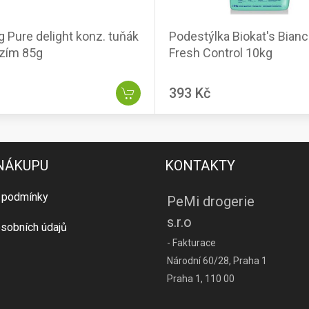
 Pure delight konz. tuňák
Podestýlka Biokat's Bian
zím 85g
Fresh Control 10kg
393 Kč
 NÁKUPU
KONTAKTY
 podmínky
PeMi drogerie
s.r.o
sobních údajů
- Fakturace
Národní 60/28, Praha 1
Praha 1, 110 00