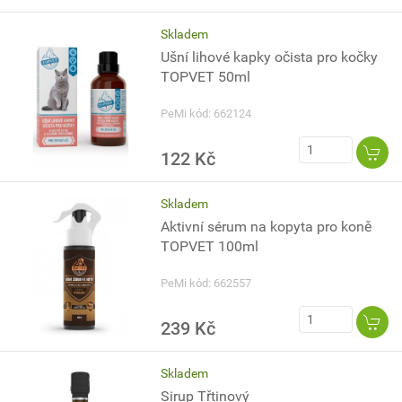
Skladem
Ušní lihové kapky očista pro kočky
TOPVET 50ml
PeMi kód: 662124
122 Kč
Skladem
Aktivní sérum na kopyta pro koně
TOPVET 100ml
PeMi kód: 662557
239 Kč
Skladem
Sirup Třtinový