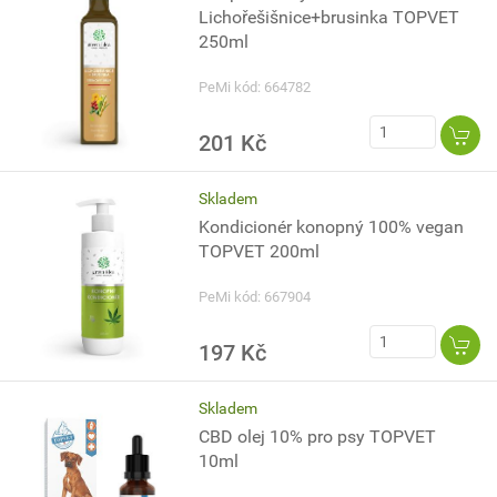
Lichořešišnice+brusinka TOPVET
250ml
PeMi kód: 664782
201 Kč
Skladem
Kondicionér konopný 100% vegan
TOPVET 200ml
PeMi kód: 667904
197 Kč
Skladem
CBD olej 10% pro psy TOPVET
10ml