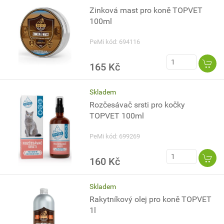
Zinková mast pro koně TOPVET
100ml
PeMi kód: 694116
165 Kč
Skladem
Rozčesávač srsti pro kočky
TOPVET 100ml
PeMi kód: 699269
160 Kč
Skladem
Rakytníkový olej pro koně TOPVET
1l