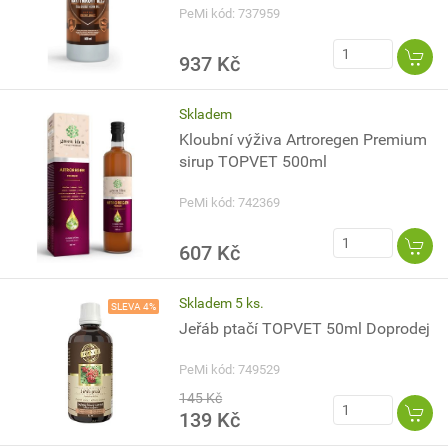
PeMi kód: 737959
937 Kč
Skladem
Kloubní výživa Artroregen Premium
sirup TOPVET 500ml
PeMi kód: 742369
607 Kč
Skladem 5 ks.
SLEVA 4%
Jeřáb ptačí TOPVET 50ml Doprodej
PeMi kód: 749529
145 Kč
139 Kč