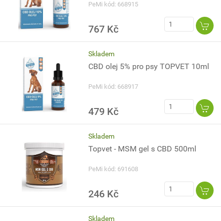
PeMi kód: 668915
767 Kč
Skladem
CBD olej 5% pro psy TOPVET 10ml
PeMi kód: 668917
479 Kč
Skladem
Topvet - MSM gel s CBD 500ml
PeMi kód: 691608
246 Kč
Skladem