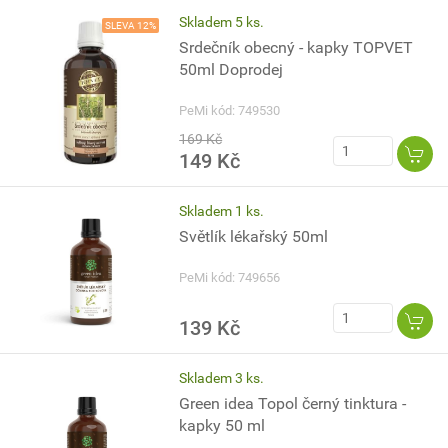
Skladem 5 ks.
SLEVA 12%
Srdečník obecný - kapky TOPVET
50ml Doprodej
PeMi kód: 749530
169 Kč
149 Kč
Skladem 1 ks.
Světlík lékařský 50ml
PeMi kód: 749656
139 Kč
Skladem 3 ks.
Green idea Topol černý tinktura -
kapky 50 ml