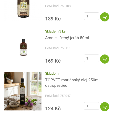
PeMi kód: 750108
139 Kč
Skladem 3 ks.
Aronie - černý jeřáb 50ml
PeMi kód: 750111
169 Kč
Skladem
TOPVET mariánský olej 250ml
ostropestřec
PeMi kód: 752047
124 Kč