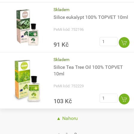
Skladem
Silice eukalypt 100% TOPVET 10ml
PeMi kód: 752196
91 Kč
Skladem
Silice Tea Tree Oil 100% TOPVET
10ml
PeMi kód: 752229
103 Kč
▲ Nahoru