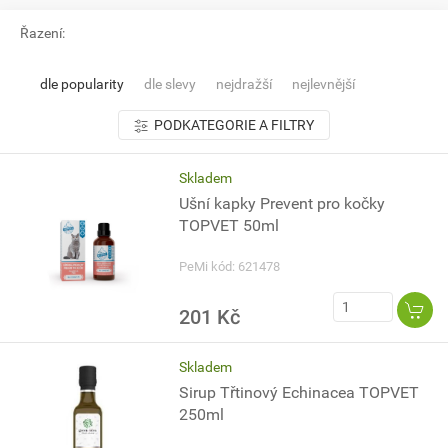
Řazení:
dle popularity
dle slevy
nejdražší
nejlevnější
PODKATEGORIE A FILTRY
Skladem
Ušní kapky Prevent pro kočky
TOPVET 50ml
PeMi kód: 621478
201 Kč
Skladem
Sirup Třtinový Echinacea TOPVET
250ml