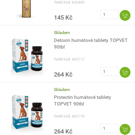
PeMi kód: 633493
145 Kč
Skladem
Detoxin humátové tablety TOPVET
90tbl
PeMi kód: 662117
264 Kč
Skladem
Protectin humátové tablety
TOPVET 90tbl
PeMi kód: 662118
264 Kč