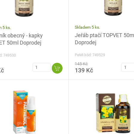
Skladem 5 ks.
 5 ks.
Jeřáb ptačí TOPVET 50m
ník obecný - kapky
Doprodej
T 50ml Doprodej
PeMi kód: 749529
d: 749530
145 Kč
Kč
139 Kč