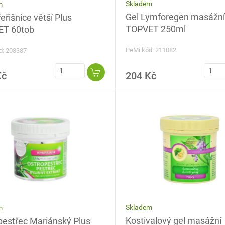
Skladem
m
Gel Lymforegen masážní
eřišnice větší Plus
TOPVET 250ml
T 60tob
PeMi kód: 211082
d: 208387
Kč
204 Kč
Skladem
m
Kostivalový gel masážní
pestřec Mariánský Plus