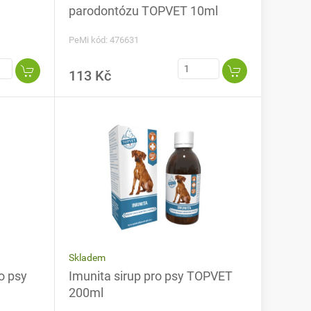
parodontózu TOPVET 10ml
PeMi kód: 476631
113 Kč
Skladem
o psy
Imunita sirup pro psy TOPVET
200ml