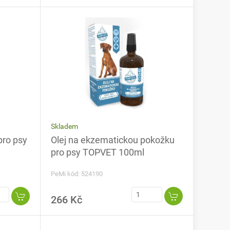
Skladem
pro psy
Olej na ekzematickou pokožku
pro psy TOPVET 100ml
PeMi kód: 524190
266 Kč