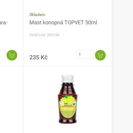
Skladem
ura-
Mast konopná TOPVET 50ml
PeMi kód: 205184
235 Kč