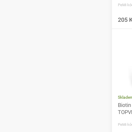
PeMi kó
205 
Sklade
Biotin
TOPV
PeMi kó