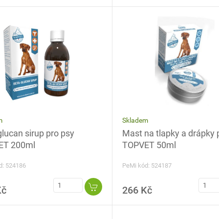
Skladem
m
Mast na tlapky a drápky 
lucan sirup pro psy
TOPVET 50ml
ET 200ml
PeMi kód: 524187
d: 524186
Kč
266 Kč