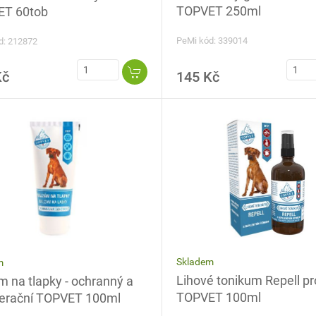
TOPVET 250ml
T 60tob
PeMi kód: 339014
d: 212872
Kč
145 Kč
Skladem
m
Lihové tonikum Repell pr
m na tlapky - ochranný a
TOPVET 100ml
erační TOPVET 100ml