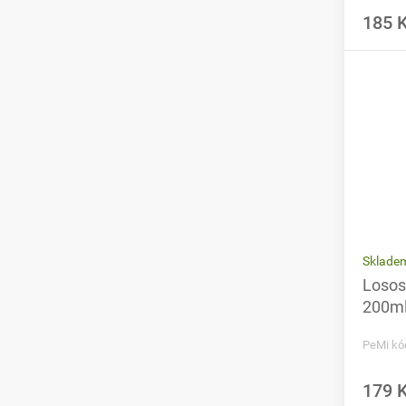
185 
Sklade
Losos
200m
PeMi kó
179 