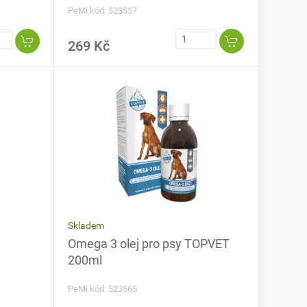
PeMi kód: 523557
269 Kč
Skladem
Omega 3 olej pro psy TOPVET
200ml
PeMi kód: 523565