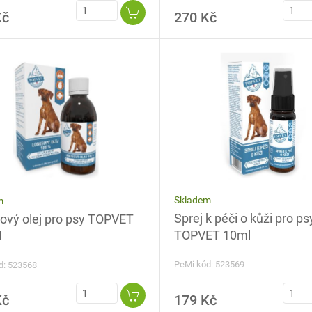
Kč
270 Kč
Skladem
m
Sprej k péči o kůži pro ps
ový olej pro psy TOPVET
TOPVET 10ml
l
PeMi kód: 523569
d: 523568
Kč
179 Kč