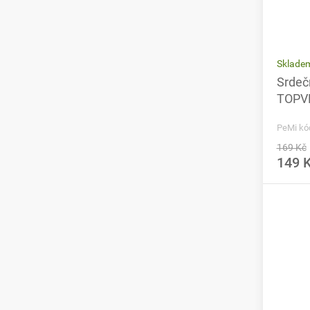
Skladem
Srdeč
TOPVE
PeMi kó
169 Kč
149 