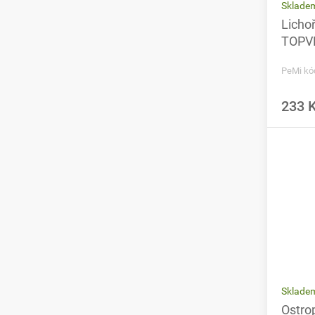
Sklade
Lichoř
TOPVE
PeMi kó
233 
Sklade
Ostro