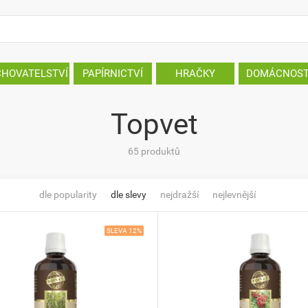
CHOVATELSTVÍ
PAPÍRNICTVÍ
HRAČKY
DOMÁCNOS
Topvet
65 produktů
dle popularity
dle slevy
nejdražší
nejlevnější
SLEVA 12%