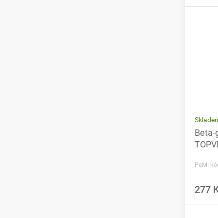
Sklade
Beta-g
TOPV
PeMi kó
277 