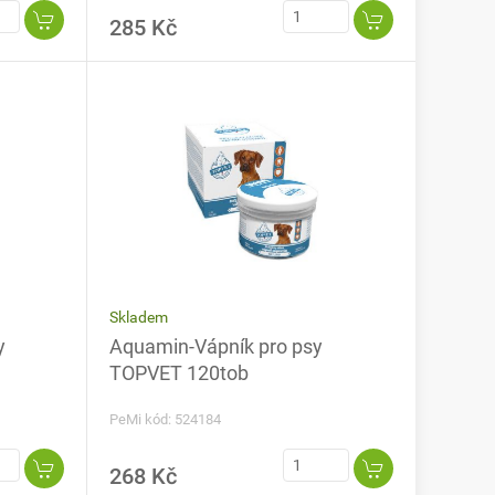
285 Kč
Skladem
y
Aquamin-Vápník pro psy
TOPVET 120tob
PeMi kód: 524184
268 Kč