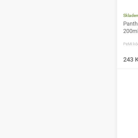
Sklade
Panth
200m
PeMi kó
243 