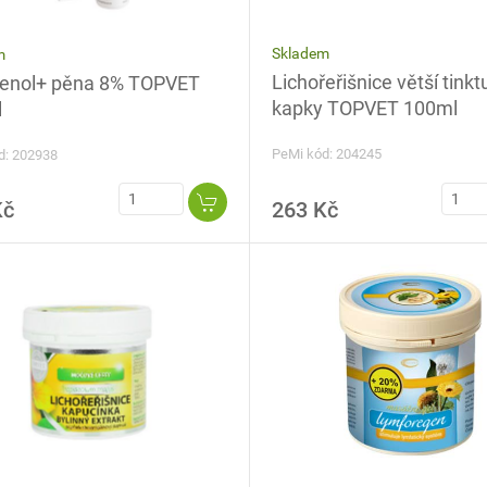
Skladem
m
Lichořeřišnice větší tinkt
enol+ pěna 8% TOPVET
kapky TOPVET 100ml
l
PeMi kód: 204245
d: 202938
Kč
263 Kč