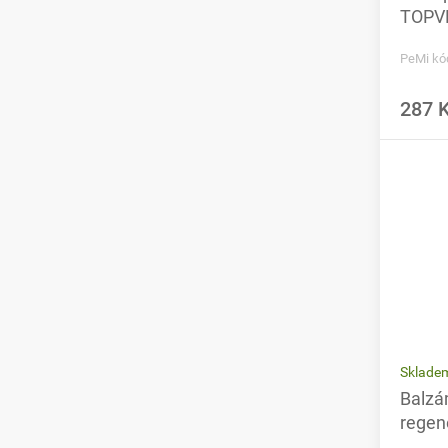
TOPVE
PeMi kó
287 
Sklade
Balzá
regen