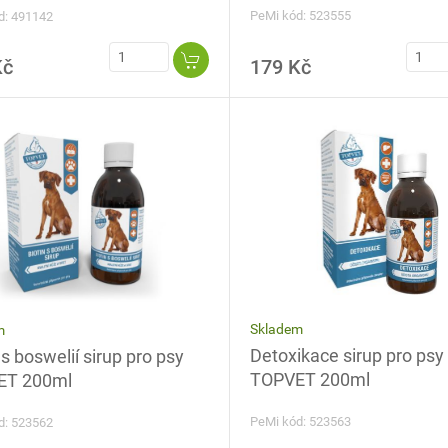
PeMi kód: 523555
d: 491142
Kč
179 Kč
Skladem
m
Detoxikace sirup pro psy
 s boswelií sirup pro psy
TOPVET 200ml
ET 200ml
PeMi kód: 523563
d: 523562