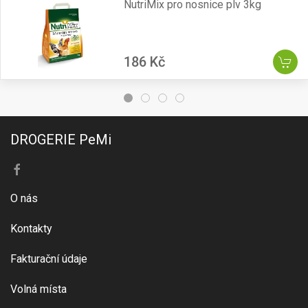
NutriMix pro nosnice plv 3kg
186 Kč
DROGERIE PeMi
O nás
Kontakty
Fakturační údaje
Volná místa