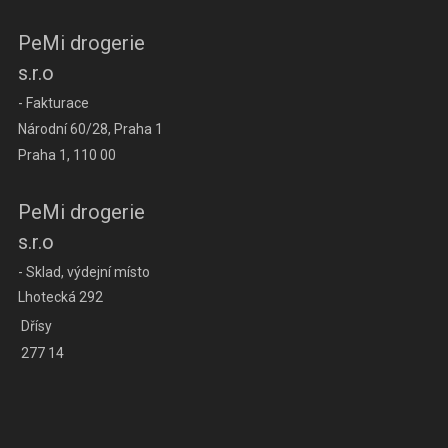
PeMi drogerie
s.r.o
- Fakturace
Národní 60/28, Praha 1
Praha 1, 110 00
PeMi drogerie
s.r.o
- Sklad, výdejní místo
Lhotecká 292
Dřísy
277 14