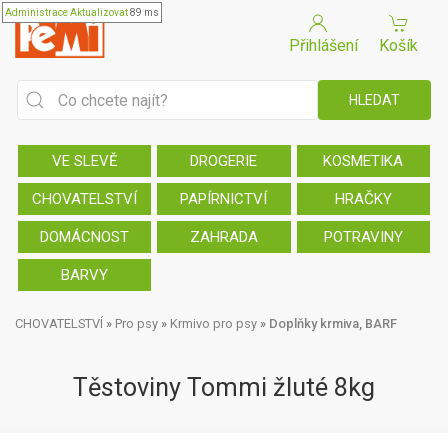
Administrace
Aktualizovat
89 ms
Přihlášení
Košík
VE SLEVĚ
DROGERIE
KOSMETIKA
CHOVATELSTVÍ
PAPÍRNICTVÍ
HRAČKY
DOMÁCNOST
ZAHRADA
POTRAVINY
BARVY
CHOVATELSTVÍ
»
Pro psy
»
Krmivo pro psy
»
Doplňky krmiva, BARF
Těstoviny Tommi žluté 8kg