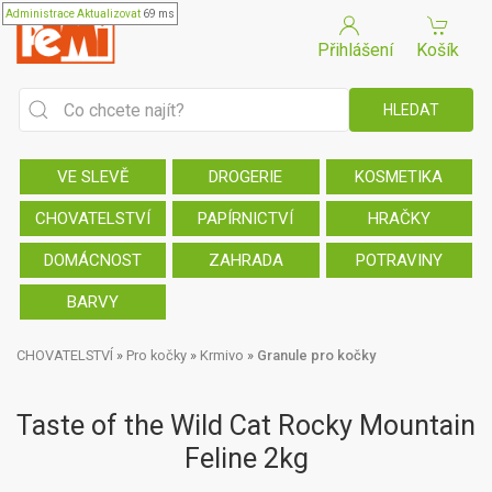
Administrace
Aktualizovat
69 ms
Přihlášení
Košík
VE SLEVĚ
DROGERIE
KOSMETIKA
CHOVATELSTVÍ
PAPÍRNICTVÍ
HRAČKY
DOMÁCNOST
ZAHRADA
POTRAVINY
BARVY
CHOVATELSTVÍ
»
Pro kočky
»
Krmivo
»
Granule pro kočky
Taste of the Wild Cat Rocky Mountain
Feline 2kg