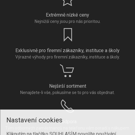
Extrémně nízké ceny
Nejnižší ceny jsou pro nás prioritou.
Exklusivně pro firemní zákazníky, instituce a školy
Výrazné výhody pro firemní zákazníky, instituce a školy.
Nejširší sortiment
Nenajdete-li vše, pokusíme se to pro vás objednat.
Nastavení cookies
Podpora
Tým odborných zaměstnanců na telefonu vám poradí s nákupem.
Kliknutím na tlačítko SOUHLASÍM povolíte používání