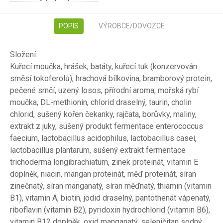
POPIS
VÝROBCE/DOVOZCE
Složení:
Kuřecí moučka, hrášek, batáty, kuřecí tuk (konzervován
směsí tokoferolů), hrachová bílkovina, bramborový protein,
pečené srnčí, uzený losos, přírodní aroma, mořská rybí
moučka, DL-methionin, chlorid draselný, taurin, cholin
chlorid, sušený kořen čekanky, rajčata, borůvky, maliny,
extrakt z juky, sušený produkt fermentace enterococcus
faecium, lactobacillus acidophilus, lactobacillus casei,
lactobacillus plantarum, sušený extrakt fermentace
trichoderma longibrachiatum, zinek proteinát, vitamin E
doplněk, niacin, mangan proteinát, měď proteinát, síran
zinečnatý, síran manganatý, síran měďnatý, thiamin (vitamin
B1), vitamin A, biotin, jodid draselný, pantothenát vápenatý,
riboflavin (vitamin B2), pyridoxin hydrochlorid (vitamin B6),
vitamin B12 doplněk, oxid manganatý, seleničitan sodný,