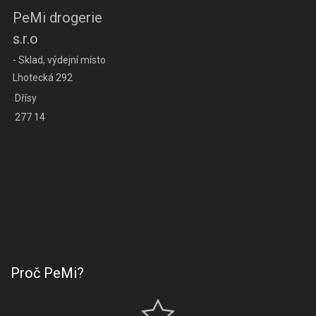
PeMi drogerie
s.r.o
- Sklad, výdejní místo
Lhotecká 292
Dřísy
277 14
Proč PeMi?