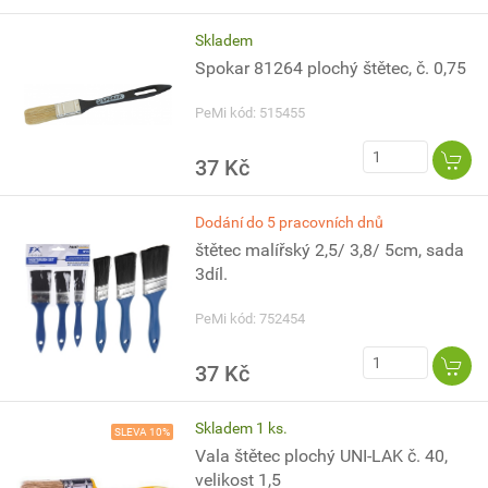
Skladem
Spokar 81264 plochý štětec, č. 0,75
PeMi kód: 515455
37 Kč
Dodání do 5 pracovních dnů
štětec malířský 2,5/ 3,8/ 5cm, sada
3díl.
PeMi kód: 752454
37 Kč
Skladem 1 ks.
SLEVA 10%
Vala štětec plochý UNI-LAK č. 40,
velikost 1,5