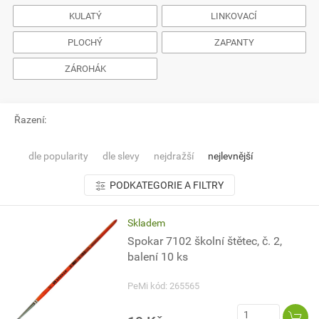
KULATÝ
LINKOVACÍ
PLOCHÝ
ZAPANTY
ZÁROHÁK
Řazení:
dle popularity
dle slevy
nejdražší
nejlevnější
PODKATEGORIE A FILTRY
Skladem
Spokar 7102 školní štětec, č. 2,
balení 10 ks
PeMi kód: 265565