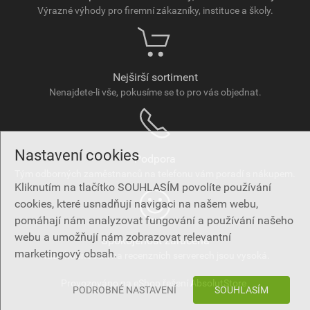
Výrazné výhody pro firemní zákazníky, instituce a školy.
Nejširší sortiment
Nenajdete-li vše, pokusíme se to pro vás objednat.
Nastavení cookies
Podpora
Tým odborných zaměstnanců na telefonu vám poradí s nákupem.
Kliknutím na tlačítko SOUHLASÍM povolíte používání
cookies, které usnadňují navigaci na našem webu,
pomáhají nám analyzovat fungování a používání našeho
webu a umožňují nám zobrazovat relevantní
Spokojenost zaručena
marketingový obsah.
Naše hodnocení na recenzních serverech jsou vysoká.
Provozováno na eShop řešení
AbsolutStore
.
PODROBNÉ NASTAVENÍ
SOUHLASÍM