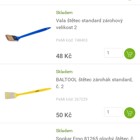
Skladem
Vala štětec standard zárohový
velikost 2
PeMi kód: 748403
48 Kč
Skladem
BALTOOL štětec zárohák standard,
č. 2
PeMi kód: 267229
50 Kč
Skladem
Spokar Ergo 81265 plochý štětec, č.