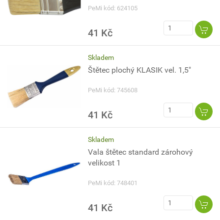
PeMi kód: 624105
41 Kč
Skladem
Štětec plochý KLASIK vel. 1,5"
PeMi kód: 745608
41 Kč
Skladem
Vala štětec standard zárohový
velikost 1
PeMi kód: 748401
41 Kč