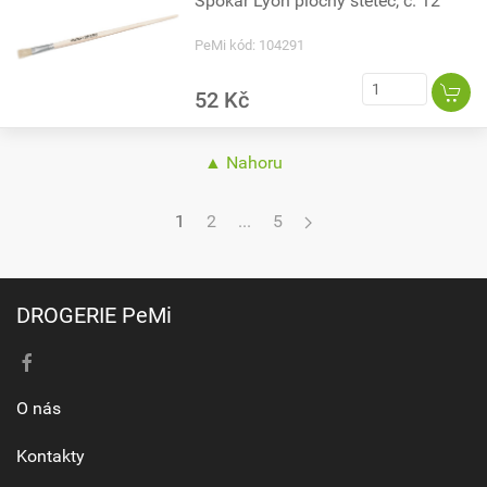
Spokar Lyon plochý štětec, č. 12
PeMi kód: 104291
52 Kč
▲ Nahoru
1
2
...
5
DROGERIE PeMi
O nás
Kontakty