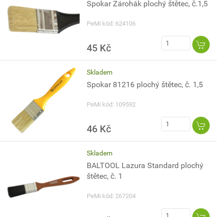
Spokar Zárohák plochý štětec, č.1,5
PeMi kód: 624106
45 Kč
Skladem
Spokar 81216 plochý štětec, č. 1,5
PeMi kód: 109592
46 Kč
Skladem
BALTOOL Lazura Standard plochý
štětec, č. 1
PeMi kód: 267204