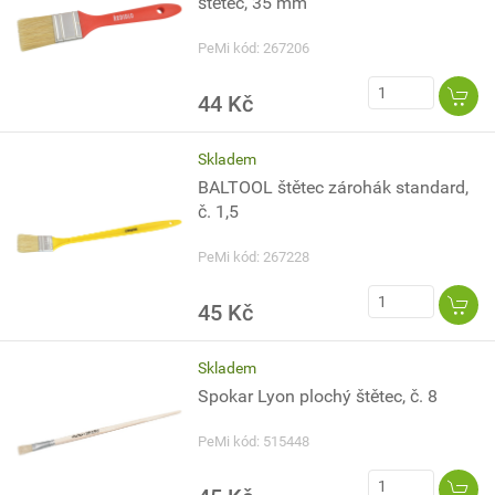
štětec, 35 mm
PeMi kód: 267206
44 Kč
Skladem
BALTOOL štětec zárohák standard,
č. 1,5
PeMi kód: 267228
45 Kč
Skladem
Spokar Lyon plochý štětec, č. 8
PeMi kód: 515448