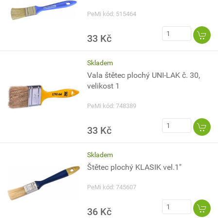
PeMi kód: 515464
33 Kč
Skladem
Vala štětec plochý UNI-LAK č. 30,
velikost 1
PeMi kód: 748389
33 Kč
Skladem
Štětec plochý KLASIK vel.1"
PeMi kód: 745607
36 Kč