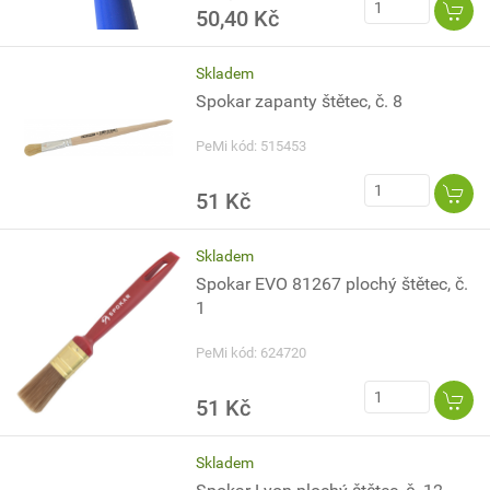
50,40 Kč
Skladem
Spokar zapanty štětec, č. 8
PeMi kód: 515453
51 Kč
Skladem
Spokar EVO 81267 plochý štětec, č.
1
PeMi kód: 624720
51 Kč
Skladem