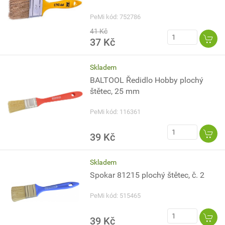
PeMi kód: 752786
41 Kč
37 Kč
Skladem
BALTOOL Ředidlo Hobby plochý
štětec, 25 mm
PeMi kód: 116361
39 Kč
Skladem
Spokar 81215 plochý štětec, č. 2
PeMi kód: 515465
39 Kč