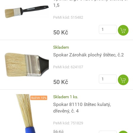
1,5
PeMi kód: 515482
50 Kč
Skladem
Spokar Zárohák plochý štětec, č.2
PeMi kód: 624107
50 Kč
Skladem 1 ks.
SLEVA 10%
Spokar 81110 štětec kulatý,
dřevěný, č. 4
PeMi kód: 751829
56 Kč