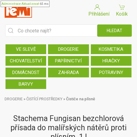
Administrace
Aktualizovat
65 ms
Přihlášení
Košík
VE SLEVĚ
DROGERIE
KOSMETIKA
CHOVATELSTVÍ
PAPÍRNICTVÍ
HRAČKY
DOMÁCNOST
ZAHRADA
POTRAVINY
BARVY
DROGERIE
»
ČISTÍCÍ PROSTŘEDKY
»
Čističe na plísně
Stachema Fungisan bezchlorová
přísada do malířských nátěrů proti
plísním, 1 l