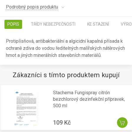
Podrobný popis produktu
POPIS
TŘÍDY NEBEZPEČNOSTI
KE STAŽENÍ
VÝRO
Protiplísňová, antibakteriální a algicidní kapalná přísada k
ochraně zdiva do vodou ředitelných malířských nátěrových
hmot a jiných minerálních stavebních materiálů.
Zákazníci s tímto produktem kupují
Stachema Fungispray citrón
bezchlorový dezinfekční přípravek,
500 ml
109 Kč