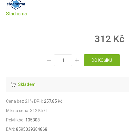
Stachema
312 Kč
DO KOŠÍKU
Skladem
Cena bez 21% DPH:
257,85 Kč
Měrná cena: 312 Kč / l
PeMi kód:
105308
EAN:
8595039304868