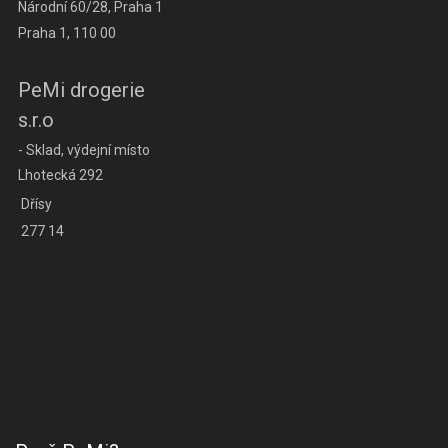
Národní 60/28, Praha 1
Praha 1, 110 00
PeMi drogerie
s.r.o
- Sklad, výdejní místo
Lhotecká 292
Dřísy
277 14