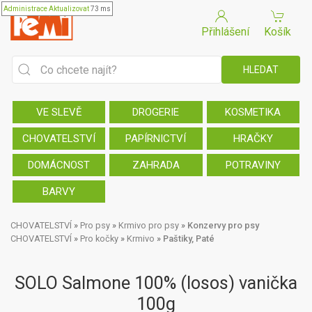
Administrace
Aktualizovat
73 ms
Přihlášení
Košík
VE SLEVĚ
DROGERIE
KOSMETIKA
CHOVATELSTVÍ
PAPÍRNICTVÍ
HRAČKY
DOMÁCNOST
ZAHRADA
POTRAVINY
BARVY
CHOVATELSTVÍ
»
Pro psy
»
Krmivo pro psy
»
Konzervy pro psy
CHOVATELSTVÍ
»
Pro kočky
»
Krmivo
»
Paštiky, Paté
SOLO Salmone 100% (losos) vanička
100g