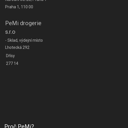
Praha 1, 110 00
PeMi drogerie
s.r.o
- Sklad, výdejní místo
Lhotecká 292
Dřísy
277 14
Proč PeMi?