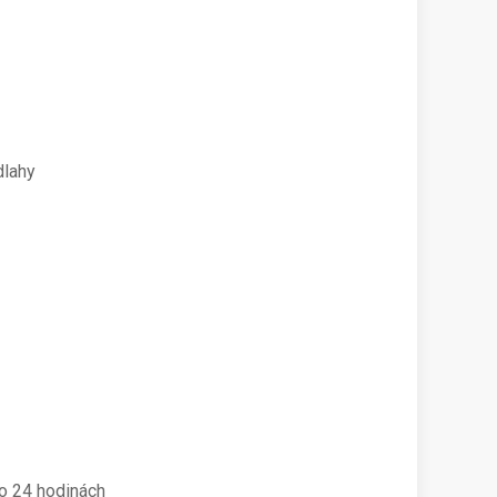
dlahy
po 24 hodinách