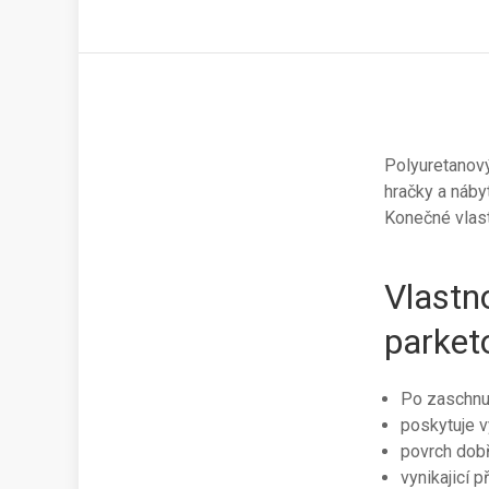
Polyuretanový
hračky a náby
Konečné vlast
Vlastn
parket
Po zaschnut
poskytuje 
povrch dobř
vynikajicí p