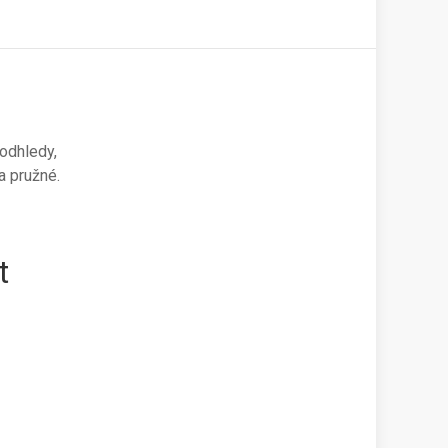
podhledy,
a pružné.
t