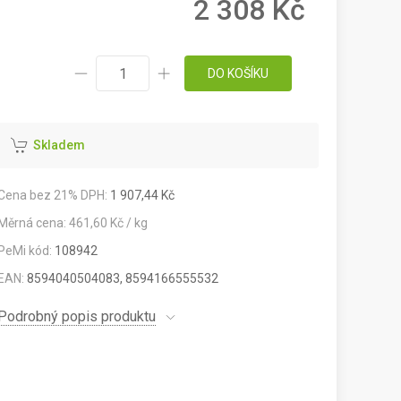
2 308 Kč
DO KOŠÍKU
Skladem
Cena bez 21% DPH:
1 907,44 Kč
Měrná cena: 461,60 Kč / kg
PeMi kód:
108942
EAN:
8594040504083, 8594166555532
Podrobný popis produktu