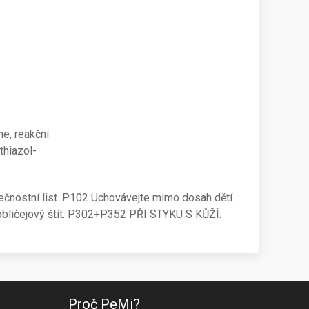
e, reakční
thiazol-
čnostní list. P102 Uchovávejte mimo dosah dětí.
obličejový štít. P302+P352 PŘI STYKU S KŮŽÍ:
Proč PeMi?