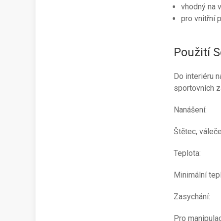
vhodný na v
pro vnitřní p
Použití 
Do interiéru 
sportovních za
Nanášení:
Štětec, váleče
Teplota:
Minimální tepl
Zasychání:
Pro manipulac