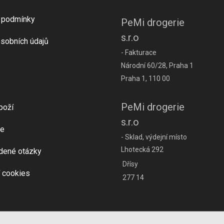
 podmínky
PeMi drogerie
s.r.o
sobních údajů
- Fakturace
Národní 60/28, Praha 1
Praha 1, 110 00
PeMi drogerie
boží
s.r.o
e
- Sklad, výdejní místo
Lhotecká 292
dené otázky
Dřísy
 cookies
277 14