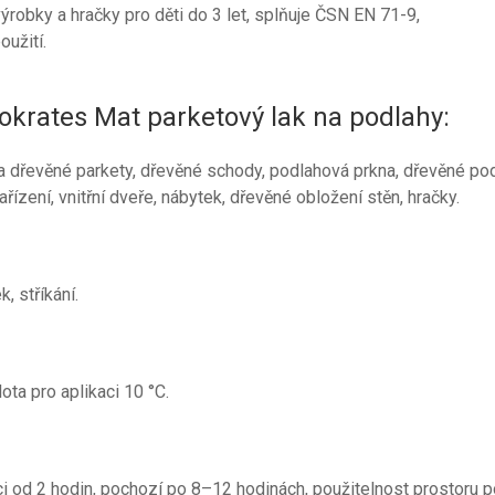
ýrobky a hračky pro děti do 3 let, splňuje ČSN EN 71-9,
oužití.
Sokrates Mat parketový lak na podlahy:
na dřevěné parkety, dřevěné schody, podlahová prkna, dřevěné po
řízení, vnitřní dveře, nábytek, dřevěné obložení stěn, hračky.
k, stříkání.
ota pro aplikaci 10 °C.
i od 2 hodin, pochozí po 8–12 hodinách, použitelnost prostoru 