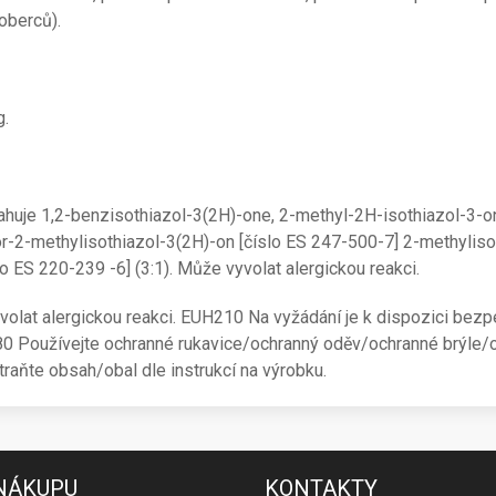
koberců).
g.
uje 1,2-benzisothiazol-3(2H)-one, 2-methyl-2H-isothiazol-3-on
or-2-methylisothiazol-3(2H)-on [číslo ES 247-500-7] 2-methyliso
lo ES 220-239 -6] (3:1). Může vyvolat alergickou reakci.
lat alergickou reakci. EUH210 Na vyžádání je k dispozici bezpe
280 Používejte ochranné rukavice/ochranný oděv/ochranné brýle/
ňte obsah/obal dle instrukcí na výrobku.
 NÁKUPU
KONTAKTY