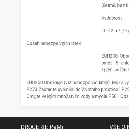
(šetrně, bez 
Vydatnost:
10-12 m² / k
Obsah nebezpečných látek
EUH208: Obsah
směs : 5- chl
3(2H)-on [čís
EUH208 Obsahuje (viz nebezpečné látky). Může vyvo
P273 Zabraňte uvolnění do životního prostředí. P
Omyjte velkým množstvím vody a mýdla P501 Odstra
DROGERIE PeMi
VŠE O