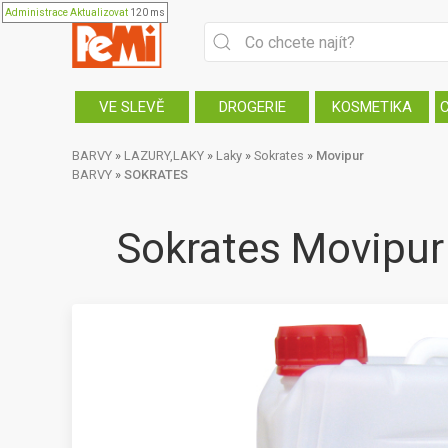
Administrace
Aktualizovat
120 ms
VE SLEVĚ
DROGERIE
KOSMETIKA
BARVY
»
LAZURY,LAKY
»
Laky
»
Sokrates
»
Movipur
BARVY
»
SOKRATES
Sokrates Movipur 