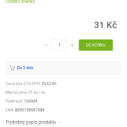
Ostatní značky
31 Kč
DO KOŠÍKU
Do 3 dnů
Cena bez 21% DPH:
25,62 Kč
Měrná cena: 31 Kč / ks.
PeMi kód:
156904
EAN:
8595138587384
Podrobný popis produktu