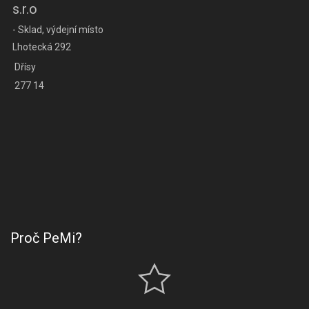
s.r.o
- Sklad, výdejní místo
Lhotecká 292
Dřísy
277 14
Proč PeMi?