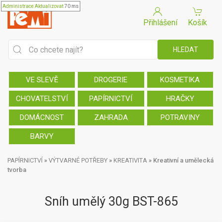
Administrace
Aktualizovat
70 ms
Přihlášení
Košík
VE SLEVĚ
DROGERIE
KOSMETIKA
CHOVATELSTVÍ
PAPÍRNICTVÍ
HRAČKY
DOMÁCNOST
ZAHRADA
POTRAVINY
BARVY
PAPÍRNICTVÍ
»
VÝTVARNÉ POTŘEBY
»
KREATIVITA
»
Kreativní a umělecká
tvorba
Sníh umělý 30g BST-865