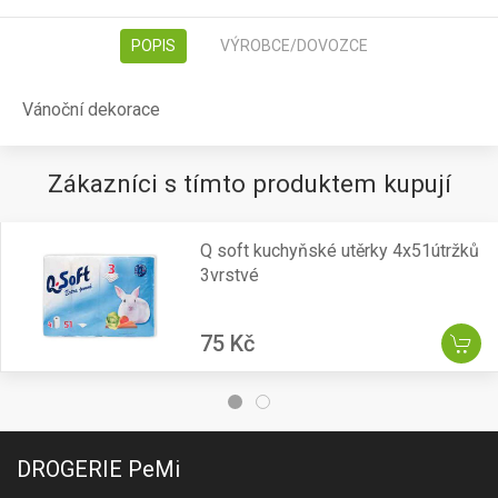
POPIS
VÝROBCE/DOVOZCE
Vánoční dekorace
Zákazníci s tímto produktem kupují
Q soft kuchyňské utěrky 4x51útržků
3vrstvé
75 Kč
DROGERIE PeMi