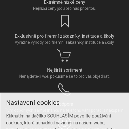
Extrémně nízké ceny
Nejnižší ceny jsou pro nás prioritou.
Exklusivně pro firemní zákazníky, instituce a školy
Výrazné výhody pro firemní zákazníky, instituce a školy.
Nejširší sortiment
Nenajdete-li vše, pokusíme se to pro vás objednat.
Nastavení cookies
Podpora
Tým odborných zaměstnanců na telefonu vám poradí s nákupem.
Kliknutím na tlačítko SOUHLASÍM povolíte používání
cookies, které usnadňují navigaci na našem webu,