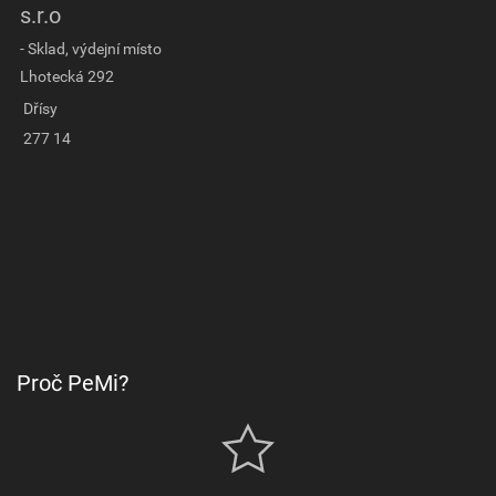
s.r.o
- Sklad, výdejní místo
Lhotecká 292
Dřísy
277 14
Proč PeMi?