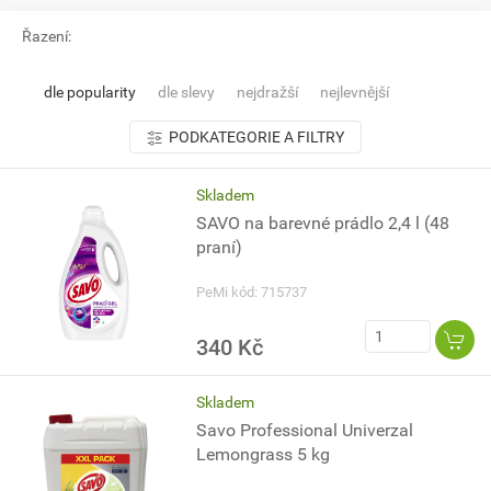
Řazení:
dle popularity
dle slevy
nejdražší
nejlevnější
PODKATEGORIE A FILTRY
Skladem
SAVO na barevné prádlo 2,4 l (48
praní)
PeMi kód: 715737
340 Kč
Skladem
Savo Professional Univerzal
Lemongrass 5 kg