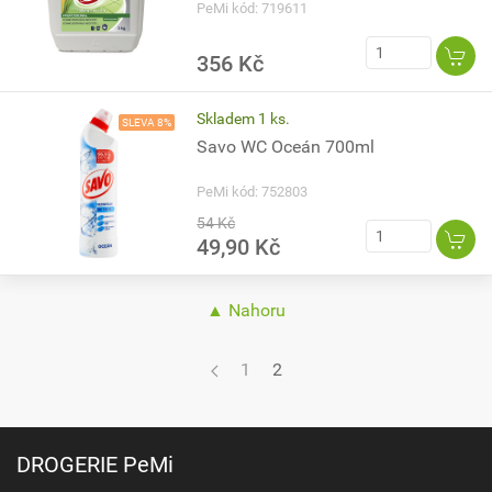
PeMi kód: 719611
356 Kč
Skladem 1 ks.
SLEVA 8%
Savo WC Oceán 700ml
PeMi kód: 752803
54 Kč
49,90 Kč
▲ Nahoru
1
2
DROGERIE PeMi