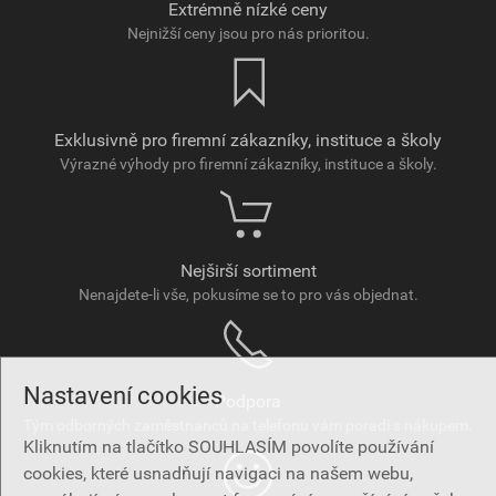
Extrémně nízké ceny
Nejnižší ceny jsou pro nás prioritou.
Exklusivně pro firemní zákazníky, instituce a školy
Výrazné výhody pro firemní zákazníky, instituce a školy.
Nejširší sortiment
Nenajdete-li vše, pokusíme se to pro vás objednat.
Nastavení cookies
Podpora
Tým odborných zaměstnanců na telefonu vám poradí s nákupem.
Kliknutím na tlačítko SOUHLASÍM povolíte používání
cookies, které usnadňují navigaci na našem webu,