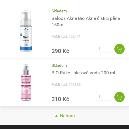
Skladem
Saloos Akne Bio Akne čisticí pěna
150ml
PeMi kód: 752471
290 Kč
Skladem
BIO Růže - pleťová voda 200 ml
PeMi kód: 721856
310 Kč
▲ Nahoru