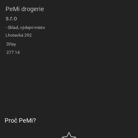
PeMi drogerie
s.r.o
- Sklad, výdejní místo
Lhotecká 292
Dřísy
277 14
Proč PeMi?