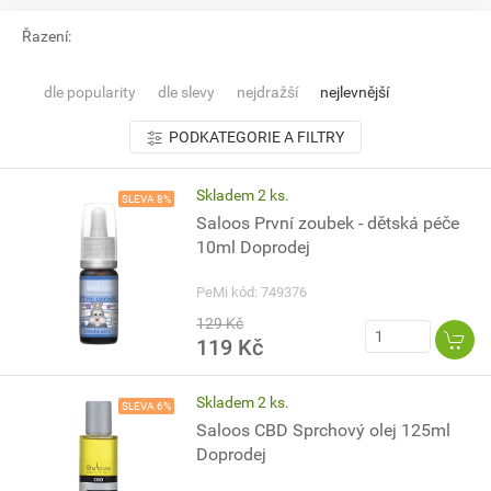
Řazení:
dle popularity
dle slevy
nejdražší
nejlevnější
PODKATEGORIE A FILTRY
Skladem 2 ks.
SLEVA 8%
Saloos První zoubek - dětská péče
10ml Doprodej
PeMi kód: 749376
129 Kč
119 Kč
Skladem 2 ks.
SLEVA 6%
Saloos CBD Sprchový olej 125ml
Doprodej