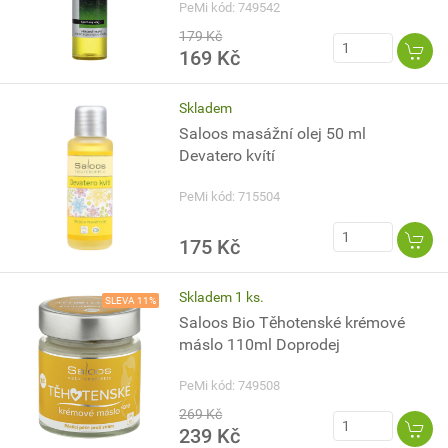
PeMi kód: 749542
179 Kč
169 Kč
Skladem
Saloos masážní olej 50 ml
Devatero kvítí
PeMi kód: 715504
175 Kč
Skladem 1 ks.
SLEVA 11%
Saloos Bio Těhotenské krémové
máslo 110ml Doprodej
PeMi kód: 749508
269 Kč
239 Kč