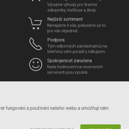
Výrazné výhody pro firemní
zákazníky, instituce a školy.
Nejširší sortiment
Nenajdete-li vše, pokusíme se to
pro vás objednat.
Podpora
Tým odborných zaměstnanců na
telefonu vám poradí s nákupem.
Spokojenost zaručena
Naše hodnocení na recenzních
serverech jsou vysoká.
vat fungování a používání našeho webu a umožňují nám