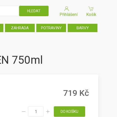
Přihlášení
Košík
T
ZAHRADA
POTRAVINY
BARVY
EEN 750ml
719 Kč
DO KOŠÍKU