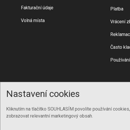
Fakturační údaje
Platba
Volná místa
Vrácení z
Reklamac
Často kla
Používání
Nastavení cookies
Kliknutím na tlačítko SOUHLASÍM povolíte používání cookies
zobrazovat relevantní marketingový obsah.