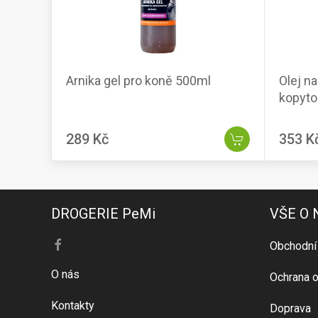
Arnika gel pro koně 500ml
Olej n
kopyt
289 Kč
353 K
DROGERIE PeMi
VŠE O
Obchodní
O nás
Ochrana o
Kontakty
Doprava