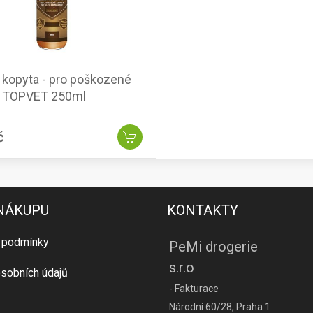
a kopyta - pro poškozené
o TOPVET 250ml
č
 NÁKUPU
KONTAKTY
 podmínky
PeMi drogerie
s.r.o
sobních údajů
- Fakturace
Národní 60/28, Praha 1