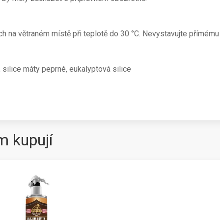
 na větraném místě při teplotě do 30 °C. Nevystavujte přímému
, silice máty peprné, eukalyptová silice
m kupují