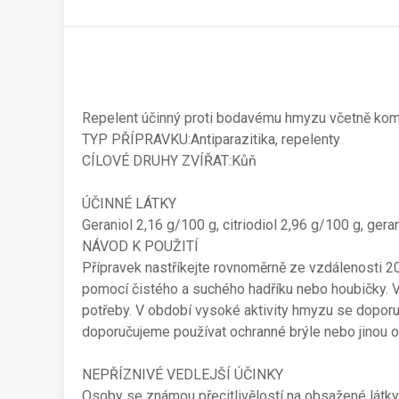
Repelent účinný proti bodavému hmyzu včetně kom
TYP PŘÍPRAVKU:Antiparazitika, repelenty
CÍLOVÉ DRUHY ZVÍŘAT:Kůň
ÚČINNÉ LÁTKY
Geraniol 2,16 g/100 g, citriodiol 2,96 g/100 g, gera
NÁVOD K POUŽITÍ
Přípravek nastříkejte rovnoměrně ze vzdálenosti 20 
pomocí čistého a suchého hadříku nebo houbičky. Vy
potřeby. V období vysoké aktivity hmyzu se doporuču
doporučujeme používat ochranné brýle nebo jinou 
NEPŘÍZNIVÉ VEDLEJŠÍ ÚČINKY
Osoby se známou přecitlivělostí na obsažené látk