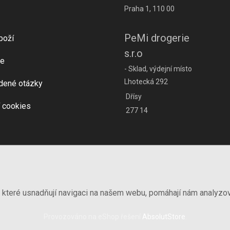
Praha 1, 110 00
PeMi drogerie
boží
s.r.o
e
- Sklad, výdejní místo
Lhotecká 292
dené otázky
Dřísy
 cookies
277 14
, které usnadňují navigaci na našem webu, pomáhají nám analyzo
Provozováno na eShop řešení
AbsolutStore
.