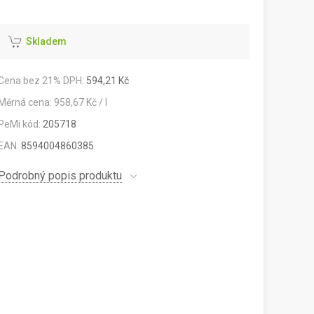
Skladem
Cena bez 21% DPH:
594,21 Kč
Měrná cena: 958,67 Kč / l
PeMi kód:
205718
EAN:
8594004860385
Podrobný popis produktu