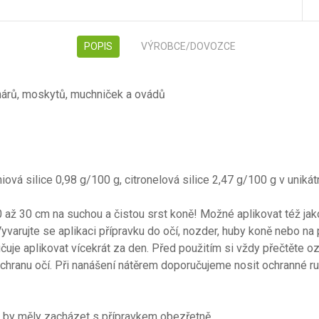
POPIS
VÝROBCE/DOVOZCE
árů, moskytů, muchniček a ovádů
niová silice 0,98 g/100 g, citronelová silice 2,47 g/100 g v unikát
až 30 cm na suchou a čistou srst koně! Možné aplikovat též jako 
varujte se aplikaci přípravku do očí, nozder, huby koně nebo na
je aplikovat vícekrát za den. Před použitím si vždy přečtěte ozn
ochranu očí. Při nanášení nátěrem doporučujeme nosit ochranné 
y by měly zacházet s přípravkem obezřetně.