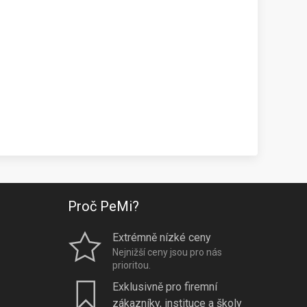
Proč PeMi?
Extrémně nízké ceny
Nejnižší ceny jsou pro nás
prioritou.
Exklusivně pro firemní
zákazníky, instituce a školy