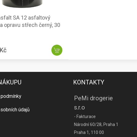
falt SA 12 asfaltový
na opravu střech černý, 30
 Kč
 NÁKUPU
KONTAKTY
 podmínky
PeMi drogerie
s.r.o
sobních údajů
- Fakturace
Národní 60/28, Praha 1
Praha 1, 110 00