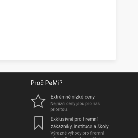
Proč PeMi?
Extrémně nízké ceny
Nejnižší ceny jsou pro nás
prioritou.
Exklusivně pro firemní
zákazníky, instituce a školy
Výrazné výhody pro firemní