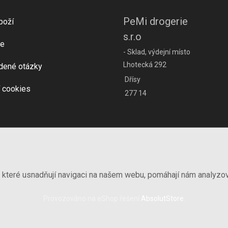
PeMi drogerie
boží
s.r.o
e
- Sklad, výdejní místo
Lhotecká 292
dené otázky
Dřísy
 cookies
277 14
, které usnadňují navigaci na našem webu, pomáhají nám analyzo
Provozováno na eShop řešení
AbsolutStore
.