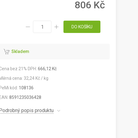
806 Kč
DO KOŠÍKU
Skladem
Cena bez 21% DPH:
666,12 Kč
Měrná cena: 32,24 Kč / kg
PeMi kód:
108136
EAN:
8591235036428
Podrobný popis produktu