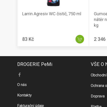
Larrin Agresiv WC čistič, 750 ml
Gumoas
nátěr 
kg
83 Kč
2 346
DROGERIE PeMi
VŠE O
Obchodní
O nás
Ochrana o
Kontakty
Doprava
Fakturační údaje
Platba