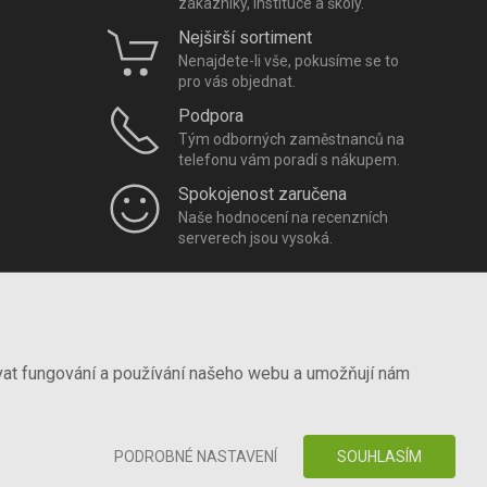
zákazníky, instituce a školy.
Nejširší sortiment
Nenajdete-li vše, pokusíme se to
pro vás objednat.
Podpora
Tým odborných zaměstnanců na
telefonu vám poradí s nákupem.
Spokojenost zaručena
Naše hodnocení na recenzních
serverech jsou vysoká.
vat fungování a používání našeho webu a umožňují nám
PODROBNÉ NASTAVENÍ
SOUHLASÍM