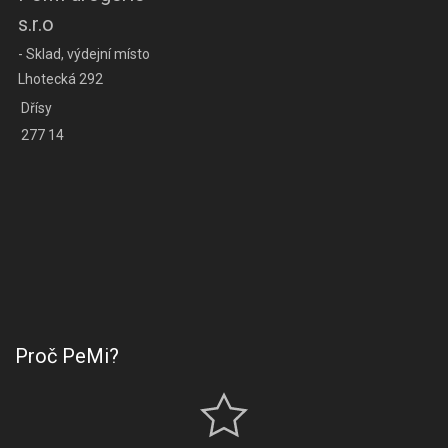
s.r.o
- Sklad, výdejní místo
Lhotecká 292
Dřísy
277 14
Proč PeMi?