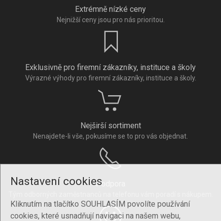
Extrémně nízké ceny
Nejnižší ceny jsou pro nás prioritou.
Exklusivně pro firemní zákazníky, instituce a školy
Výrazné výhody pro firemní zákazníky, instituce a školy.
Nejširší sortiment
Nenajdete-li vše, pokusíme se to pro vás objednat.
Nastavení cookies
Podpora
Tým odborných zaměstnanců na telefonu vám poradí s nákupem.
Kliknutím na tlačítko SOUHLASÍM povolíte používání
cookies, které usnadňují navigaci na našem webu,