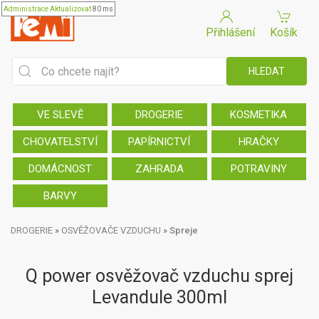
Administrace
Aktualizovat
80 ms
Přihlášení
Košík
VE SLEVĚ
DROGERIE
KOSMETIKA
CHOVATELSTVÍ
PAPÍRNICTVÍ
HRAČKY
DOMÁCNOST
ZAHRADA
POTRAVINY
BARVY
DROGERIE
»
OSVĚŽOVAČE VZDUCHU
»
Spreje
Q power osvěžovač vzduchu sprej
Levandule 300ml