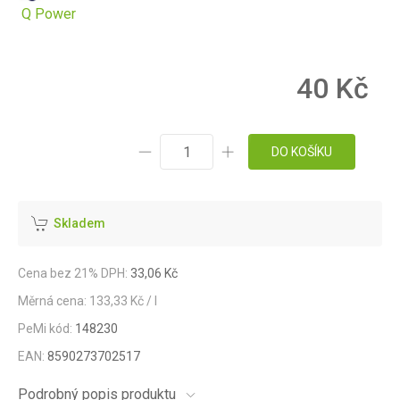
Q Power
40 Kč
DO KOŠÍKU
Skladem
Cena bez 21% DPH:
33,06 Kč
Měrná cena: 133,33 Kč / l
PeMi kód:
148230
EAN:
8590273702517
Podrobný popis produktu