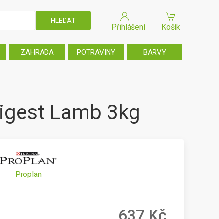
Přihlášení
Košík
T
ZAHRADA
POTRAVINY
BARVY
igest Lamb 3kg
Proplan
637 Kč