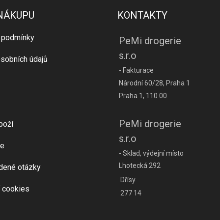
 NÁKUPU
KONTAKTY
 podmínky
PeMi drogerie
s.r.o
sobních údajů
- Fakturace
Národní 60/28, Praha 1
Praha 1, 110 00
PeMi drogerie
boží
s.r.o
e
- Sklad, výdejní místo
Lhotecká 292
dené otázky
Dřísy
 cookies
277 14