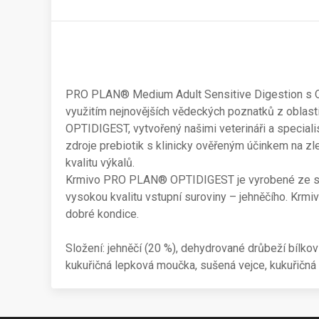
PRO PLAN® Medium Adult Sensitive Digestion s OPT
využitím nejnovějších vědeckých poznatků z oblast
OPTIDIGEST, vytvořený našimi veterináři a speciali
zdroje prebiotik s klinicky ověřeným účinkem na zl
kvalitu výkalů.
Krmivo PRO PLAN® OPTIDIGEST je vyrobené ze snadn
vysokou kvalitu vstupní suroviny – jehněčího. Krmi
dobré kondice.
Složení: jehněčí (20 %), dehydrované drůbeží bílkov
kukuřičná lepková moučka, sušená vejce, kukuřičná k