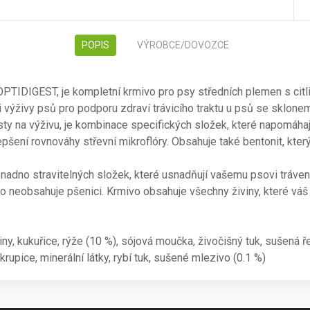
POPIS
VÝROBCE/DOVOZCE
IDIGEST, je kompletní krmivo pro psy středních plemen s citl
i výživy psů pro podporu zdraví trávicího traktu u psů se sklon
sty na výživu, je kombinace specifických složek, které napomáha
epšení rovnováhy střevní mikroflóry. Obsahuje také bentonit, kt
o stravitelných složek, které usnadňují vašemu psovi trávení
vo neobsahuje pšenici. Krmivo obsahuje všechny živiny, které vá
iny, kukuřice, rýže (10 %), sójová moučka, živočišný tuk, sušená 
rupice, minerální látky, rybí tuk, sušené mlezivo (0.1 %)