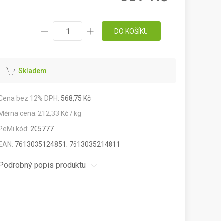
DO KOŠÍKU
Skladem
Cena bez 12% DPH:
568,75 Kč
Měrná cena: 212,33 Kč / kg
PeMi kód:
205777
EAN:
7613035124851, 7613035214811
Podrobný popis produktu