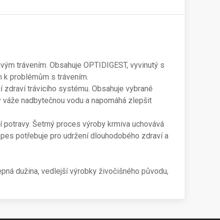
ivým trávením. Obsahuje OPTIDIGEST, vyvinutý s
em k problémům s trávením.
jí zdraví trávicího systému. Obsahuje vybrané
erý váže nadbytečnou vodu a napomáhá zlepšit
 potravy. Šetrný proces výroby krmiva uchovává
š pes potřebuje pro udržení dlouhodobého zdraví a
řepná dužina, vedlejší výrobky živočišného původu,