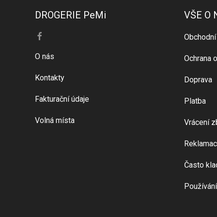
DROGERIE PeMi
VŠE O
Obchodní
O nás
Ochrana o
Kontakty
Doprava
Fakturační údaje
Platba
Volná místa
Vrácení z
Reklamac
Často kla
Používání