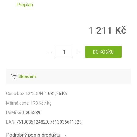
Proplan
1 211 Kč
DO KOŠÍKU
Skladem
Cena bez 12% DPH:
1 081,25 Kč
Měrná cena: 173 Kč / kg
PeMi kód:
206239
EAN:
7613035124820, 7613036611329
Podrobný popis produktu