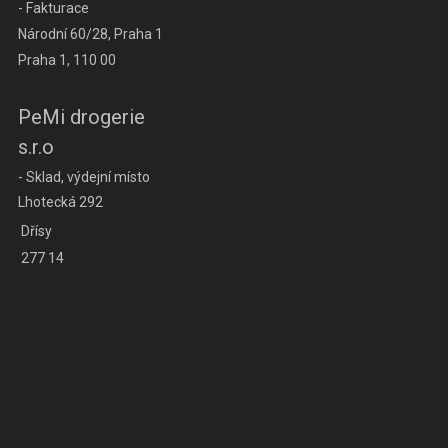
- Fakturace
Národní 60/28, Praha 1
Praha 1, 110 00
PeMi drogerie
s.r.o
- Sklad, výdejní místo
Lhotecká 292
Dřísy
277 14