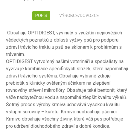
POPIS
VÝROBCE/DOVOZCE
Obsahuje OPTIDIGEST, vyvinutý s využitím nejnovějších
vědeckých poznatků z oblasti výživy psů pro podporu
zdraví trávicího traktu u psů se sklonem k problémům s
trávením.
OPTIDIGEST vytvořený našimi veterináři a specialisty na
výživu je kombinace specifických složek, které napomáhají
zdraví trávicího systému. Obsahuje vybrané zdroje
prebiotik s klinicky ověřeným účinkem na zlepšení
rovnováhy střevní mikroflóry. Obsahuje také bentonit, který
váže nadbytečnou vodu a napomáhá zlepšit kvalitu výkalů.
Šetrný proces výroby krmiva uchovává vysokou kvalitu
vstupní suroviny – kuřete. Krmivo neobsahuje pšenici.
Krmivo obsahuje všechny živiny, které váš pes potřebuje
pro udržení dlouhodobého zdraví a dobré kondice.