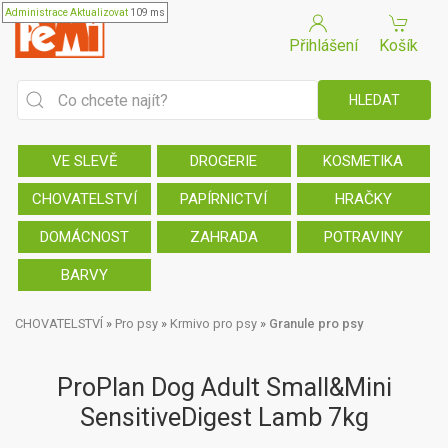
Administrace
Aktualizovat
109 ms
Přihlášení
Košík
VE SLEVĚ
DROGERIE
KOSMETIKA
CHOVATELSTVÍ
PAPÍRNICTVÍ
HRAČKY
DOMÁCNOST
ZAHRADA
POTRAVINY
BARVY
CHOVATELSTVÍ
»
Pro psy
»
Krmivo pro psy
»
Granule pro psy
ProPlan Dog Adult Small&Mini
SensitiveDigest Lamb 7kg