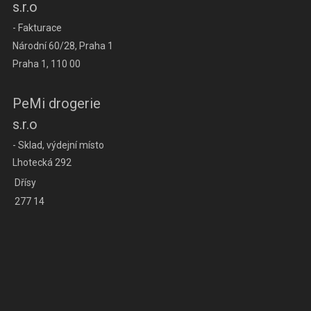
s.r.o
- Fakturace
Národní 60/28, Praha 1
Praha 1, 110 00
PeMi drogerie
s.r.o
- Sklad, výdejní místo
Lhotecká 292
Dřísy
277 14