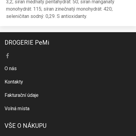
3,2; síran měďnatý pentahydrát: 50; síran manganatý
monohydrát: 115; síran zinečnatý monohydrát: 420;
seleničitan sodný: 0,29. S antioxidanty.
DROGERIE PeMi
O nás
Kontakty
Fakturační údaje
Volná místa
VŠE O NÁKUPU