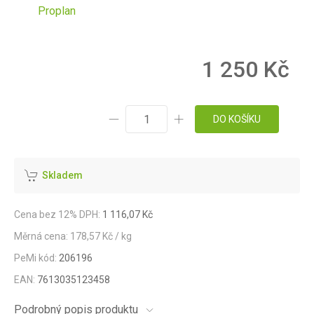
Proplan
1 250 Kč
DO KOŠÍKU
Skladem
Cena bez 12% DPH:
1 116,07 Kč
Měrná cena: 178,57 Kč / kg
PeMi kód:
206196
EAN:
7613035123458
Podrobný popis produktu