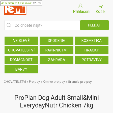
Administrace
Aktualizovat
125 ms
Přihlášení
Košík
VE SLEVĚ
DROGERIE
KOSMETIKA
CHOVATELSTVÍ
PAPÍRNICTVÍ
HRAČKY
DOMÁCNOST
ZAHRADA
POTRAVINY
BARVY
CHOVATELSTVÍ
»
Pro psy
»
Krmivo pro psy
»
Granule pro psy
ProPlan Dog Adult Small&Mini
EverydayNutr Chicken 7kg