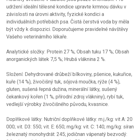
udržení ideální tělesné kondice upravte krmnou dávku v
závislosti na úrovni aktivity, fyzické kondici a
individuálních potřebách psa. Čistá čerstvá voda by měla
být vždy k dispozici. Doporučujeme pravidelné návštěvy
Vašeho veterinárního lékaře.
Analytické složky: Protein 27 %; Obsah tuku 17 %; Obsah
anorganických látek 7,5 %; Hrubá vláknina 2 %.
Složení: Dehydrované drůbeží bílkoviny, pšenice, kukuřice,
kuře (14 %), živočišný tuk, sójová moučka, rýže (4 %),
gluten, sušená řepná dužina, minerální látky, sušený
čekankový kořen (1 %, přírodní zdroj vlákniny), rybí tuk,
vedlejší výrobky živočišného původu, kvasnice.
Doplňkové látky: Nutriční doplňkové látky: m.j./kg: vit A: 20
000; vit. D3: 550; vit. E: 650; mg/kg: vit. C: 140; mg/kg: síran
železnatý monohydrát: 245; jodičnan vápenatý bezvodý: