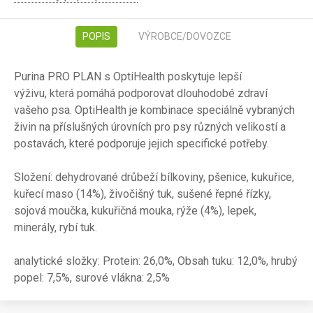
POPIS
VÝROBCE/DOVOZCE
Purina PRO PLAN s OptiHealth poskytuje lepší
výživu, která pomáhá podporovat dlouhodobé zdraví
vašeho psa. OptiHealth je kombinace speciálně vybraných
živin na příslušných úrovních pro psy různých velikostí a
postavách, které podporuje jejich specifické potřeby.
Složení: dehydrované drůbeží bílkoviny, pšenice, kukuřice,
kuřecí maso (14%), živočišný tuk, sušené řepné řízky,
sojová moučka, kukuřičná mouka, rýže (4%), lepek,
minerály, rybí tuk.
analytické složky: Protein: 26,0%, Obsah tuku: 12,0%, hrubý
popel: 7,5%, surové vlákna: 2,5%