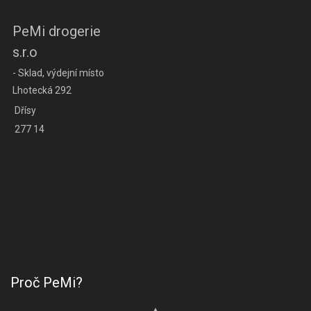
PeMi drogerie
s.r.o
- Sklad, výdejní místo
Lhotecká 292
Dřísy
277 14
Proč PeMi?