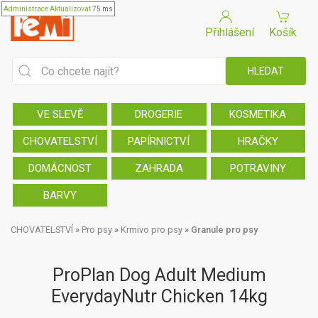
Administrace
Aktualizovat
75 ms
Přihlášení
Košík
VE SLEVĚ
DROGERIE
KOSMETIKA
CHOVATELSTVÍ
PAPÍRNICTVÍ
HRAČKY
DOMÁCNOST
ZAHRADA
POTRAVINY
BARVY
CHOVATELSTVÍ
»
Pro psy
»
Krmivo pro psy
»
Granule pro psy
ProPlan Dog Adult Medium
EverydayNutr Chicken 14kg