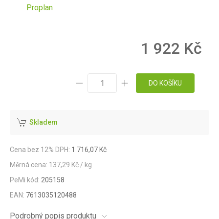
Proplan
1 922 Kč
DO KOŠÍKU
Skladem
Cena bez 12% DPH:
1 716,07 Kč
Měrná cena: 137,29 Kč / kg
PeMi kód:
205158
EAN:
7613035120488
Podrobný popis produktu