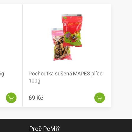
5g
Pochoutka sušená MAPES plíce
100g
69 Kč
Proč PeMi?