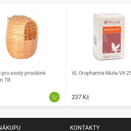
 pro exoty proutěné
VL Oropharma Muta-Vit 2
m TR
237 Kč
 NÁKUPU
KONTAKTY