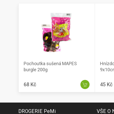
Pochoutka sušená MAPES
Hnízdo
burgle 200g
9x10c
68 Kč
45 Kč
DROGERIE PeMi
VŠE O