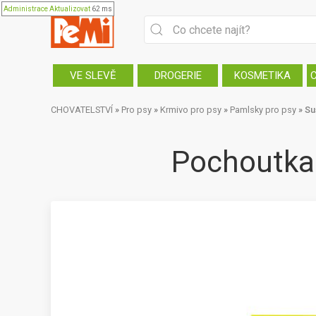
Administrace
Aktualizovat
62 ms
VE SLEVĚ
DROGERIE
KOSMETIKA
CHOVATELSTVÍ
»
Pro psy
»
Krmivo pro psy
»
Pamlsky pro psy
»
Su
Pochoutka