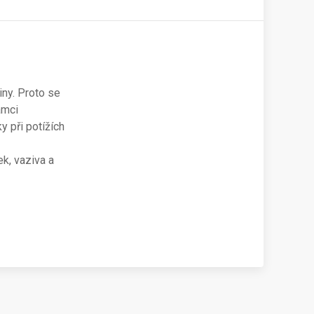
iny. Proto se
ámci
y při potížích
k, vaziva a