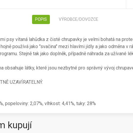
POPIS
VÝROBCE/DOVOZCE
mi psy vítaná lahůdka z čisté chrupavky je velmi bohatá na prote
hojně používá jako "svačina" mezi hlavími jídly a jako odměna v r
ogramu. Stejně tak jako doplněk, případně náhrada za užívané lék
a obsahuje látky, které jsou nezbytné pro správný vývoj chrupave
TNĚ UZAVÍRATELNÝ.
5%, popeloviny: 2,07%, vlhkost: 4,41%, tuky: 28%
m kupují