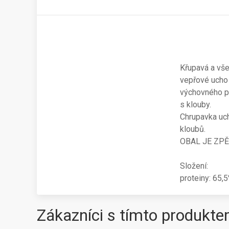
Křupavá a vše
vepřové ucho 
výchovného pr
s klouby.
Chrupavka uch
kloubů.
OBAL JE ZPĚ
Složení:
proteiny: 65,
Zákazníci s tímto produkte