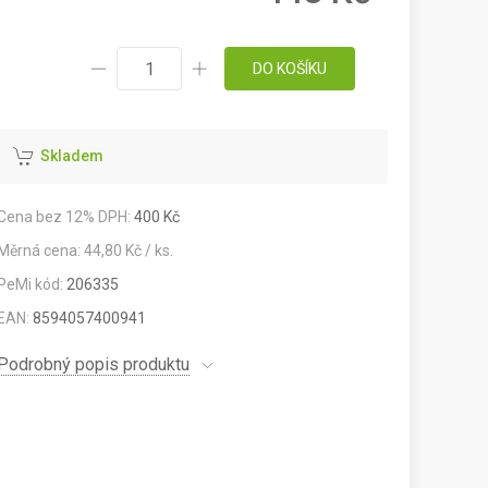
DO KOŠÍKU
Skladem
Cena bez 12% DPH:
400 Kč
Měrná cena: 44,80 Kč / ks.
PeMi kód:
206335
EAN:
8594057400941
Podrobný popis produktu