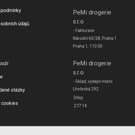
 podmínky
PeMi drogerie
s.r.o
sobních údajů
- Fakturace
Národní 60/28, Praha 1
Praha 1, 110 00
PeMi drogerie
boží
s.r.o
e
- Sklad, výdejní místo
Lhotecká 292
dené otázky
Dřísy
 cookies
277 14