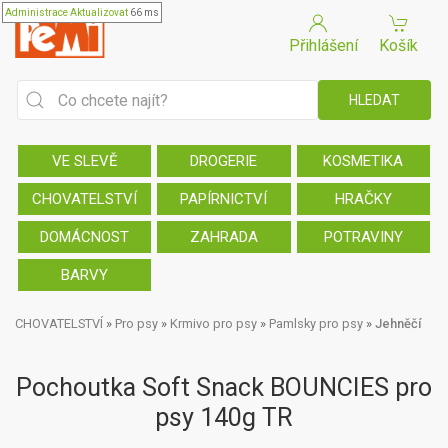
Administrace
Aktualizovat
66 ms
Přihlášení
Košík
VE SLEVĚ
DROGERIE
KOSMETIKA
CHOVATELSTVÍ
PAPÍRNICTVÍ
HRAČKY
DOMÁCNOST
ZAHRADA
POTRAVINY
BARVY
CHOVATELSTVÍ
»
Pro psy
»
Krmivo pro psy
»
Pamlsky pro psy
»
Jehněčí
Pochoutka Soft Snack BOUNCIES pro
psy 140g TR