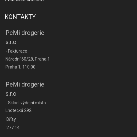
KONTAKTY
PeMi drogerie
s.r.o
- Fakturace
Národní 60/28, Praha 1
Praha 1, 110 00
PeMi drogerie
s.r.o
- Sklad, výdejní místo
Lhotecká 292
Dřísy
277 14