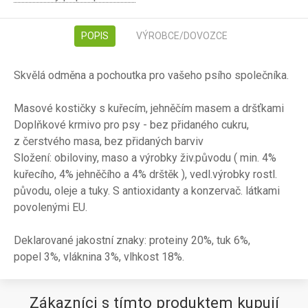
POPIS
VÝROBCE/DOVOZCE
Skvělá odměna a pochoutka pro vašeho psího společníka.
Masové kostičky s kuřecím, jehněčím masem a dršťkami
Doplňkové krmivo pro psy - bez přidaného cukru,
z čerstvého masa, bez přidaných barviv
Složení: obiloviny, maso a výrobky živ.původu ( min. 4%
kuřecího, 4% jehněčího a 4% drštěk ), vedl.výrobky rostl.
původu, oleje a tuky. S antioxidanty a konzervač. látkami
povolenými EU.
Deklarované jakostní znaky: proteiny 20%, tuk 6%,
popel 3%, vláknina 3%, vlhkost 18%.
Zákazníci s tímto produktem kupují