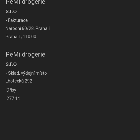
PeMi drogerie
s.r.o
- Fakturace
Národní 60/28, Praha 1
Praha 1, 110 00
PeMi drogerie
s.r.o
- Sklad, výdejní místo
Lhotecká 292
Dřísy
277 14