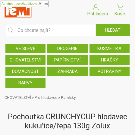
Administrace
Aktualizovat
91 ms
Přihlášení
Košík
VE SLEVĚ
DROGERIE
KOSMETIKA
CHOVATELSTVÍ
PAPÍRNICTVÍ
HRAČKY
DOMÁCNOST
ZAHRADA
POTRAVINY
BARVY
CHOVATELSTVÍ
»
Pro hlodavce
»
Pamlsky
Pochoutka CRUNCHYCUP hlodavec
kukuřice/řepa 130g Zolux