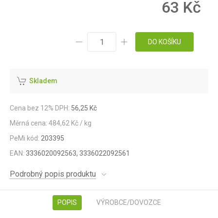
63 Kč
DO KOŠÍKU
Skladem
Cena bez 12% DPH:
56,25 Kč
Měrná cena: 484,62 Kč / kg
PeMi kód:
203395
EAN:
3336020092563, 3336022092561
Podrobný popis produktu
POPIS
VÝROBCE/DOVOZCE