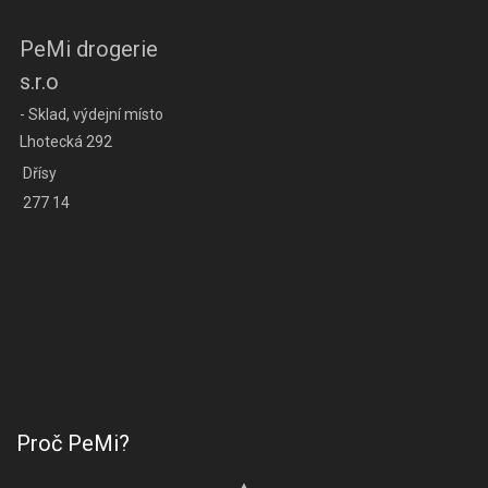
PeMi drogerie
s.r.o
- Sklad, výdejní místo
Lhotecká 292
Dřísy
277 14
Proč PeMi?