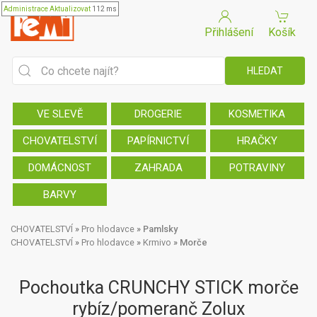
Administrace
Aktualizovat
112 ms
Přihlášení
Košík
VE SLEVĚ
DROGERIE
KOSMETIKA
CHOVATELSTVÍ
PAPÍRNICTVÍ
HRAČKY
DOMÁCNOST
ZAHRADA
POTRAVINY
BARVY
CHOVATELSTVÍ
»
Pro hlodavce
»
Pamlsky
CHOVATELSTVÍ
»
Pro hlodavce
»
Krmivo
»
Morče
Pochoutka CRUNCHY STICK morče
rybíz/pomeranč Zolux