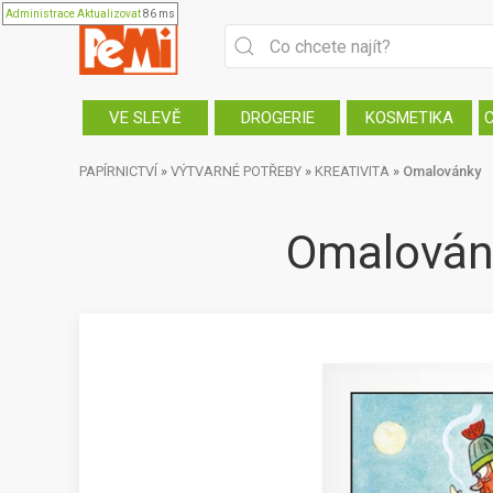
Administrace
Aktualizovat
86 ms
VE SLEVĚ
DROGERIE
KOSMETIKA
PAPÍRNICTVÍ
»
VÝTVARNÉ POTŘEBY
»
KREATIVITA
»
Omalovánky
Omalovánk