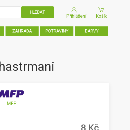
Přihlášení
Košík
T
ZAHRADA
POTRAVINY
BARVY
 hastrmani
MFP
8 Kč