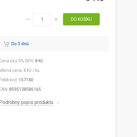
DO KOŠÍKU
Do 3 dnů
Cena bez 0% DPH:
8 Kč
Měrná cena: 8 Kč / ks.
PeMi kód:
157140
EAN:
8595138586165
Podrobný popis produktu