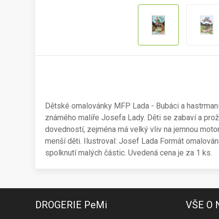
Dětské omalovánky MFP Lada - Bubáci a hastrmani 
známého malíře Josefa Lady. Děti se zabaví a pro
dovedností, zejména má velký vliv na jemnou motor
menší děti. Ilustroval: Josef Lada Formát omalován
spolknutí malých částic. Uvedená cena je za 1 ks.
DROGERIE PeMi
VŠE O