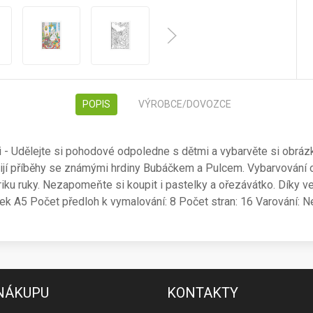
POPIS
VÝROBCE/DOVOZCE
- Udělejte si pohodové odpoledne s dětmi a vybarvěte si obráz
žijí příběhy se známými hrdiny Bubáčkem a Pulcem. Vybarvování 
iku ruky. Nezapomeňte si koupit i pastelky a ořezávátko. Díky 
ek A5 Počet předloh k vymalování: 8 Počet stran: 16 Varování: N
 NÁKUPU
KONTAKTY