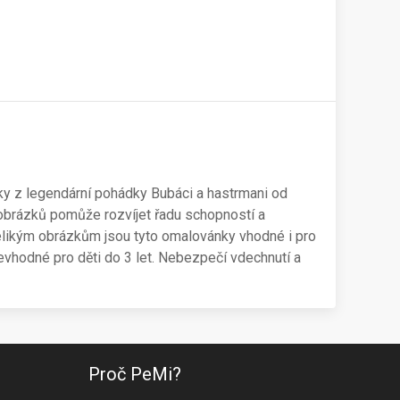
ky z legendární pohádky Bubáci a hastrmani od
obrázků pomůže rozvíjet řadu schopností a
velikým obrázkům jsou tyto omalovánky vhodné i pro
evhodné pro děti do 3 let. Nebezpečí vdechnutí a
Proč PeMi?