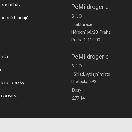
 podmínky
PeMi drogerie
s.r.o
sobních údajů
- Fakturace
Národní 60/28, Praha 1
Praha 1, 110 00
PeMi drogerie
boží
s.r.o
e
- Sklad, výdejní místo
Lhotecká 292
dené otázky
Dřísy
 cookies
277 14