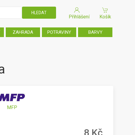
Přihlášení
Košík
T
ZAHRADA
POTRAVINY
BARVY
a
MFP
8 Kč