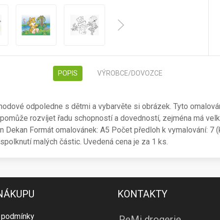
POPIS
VÝROBCE/DOVOZCE
hodové odpoledne s dětmi a vybarvěte si obrázek. Tyto omalován
 pomůže rozvíjet řadu schopností a dovedností, zejména má velký
man Dekan Formát omalovánek: A5 Počet předloh k vymalování: 7 (ko
spolknutí malých částic. Uvedená cena je za 1 ks.
 NÁKUPU
KONTAKTY
 podmínky
PeMi drogerie