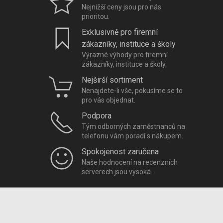
Nejnižší ceny jsou pro nás
prioritou.
Exklusivně pro firemní
zákazníky, instituce a školy
Výrazné výhody pro firemní
zákazníky, instituce a školy.
Nejširší sortiment
Nenajdete-li vše, pokusíme se to
pro vás objednat.
Podpora
Tým odborných zaměstnanců na
telefonu vám poradí s nákupem.
Spokojenost zaručena
Naše hodnocení na recenzních
serverech jsou vysoká.