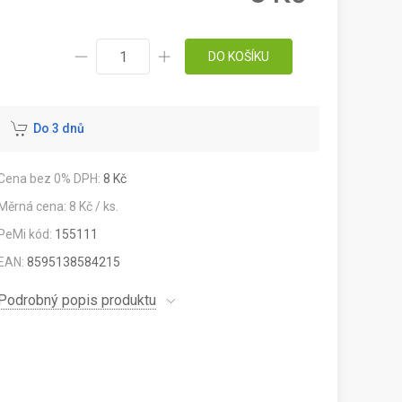
DO KOŠÍKU
Do 3 dnů
Cena bez 0% DPH:
8 Kč
Měrná cena: 8 Kč / ks.
PeMi kód:
155111
EAN:
8595138584215
Podrobný popis produktu