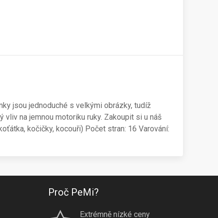
ky jsou jednoduché s velkými obrázky, tudíž
 vliv na jemnou motoriku ruky. Zakoupit si u náš
ťátka, kočičky, kocouři) Počet stran: 16 Varování:
Proč PeMi?
Extrémně nízké ceny