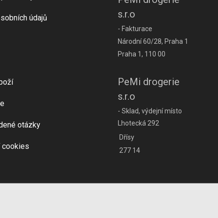
s.r.o
sobních údajů
- Fakturace
Národní 60/28, Praha 1
Praha 1, 110 00
PeMi drogerie
boží
s.r.o
e
- Sklad, výdejní místo
Lhotecká 292
dené otázky
Dřísy
 cookies
277 14