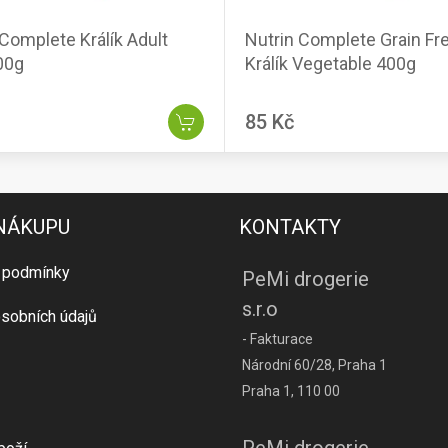
 Complete Králík Adult
Nutrin Complete Grain Fr
400g
Králík Vegetable 400g
85 Kč
 NÁKUPU
KONTAKTY
 podmínky
PeMi drogerie
s.r.o
sobních údajů
- Fakturace
Národní 60/28, Praha 1
Praha 1, 110 00