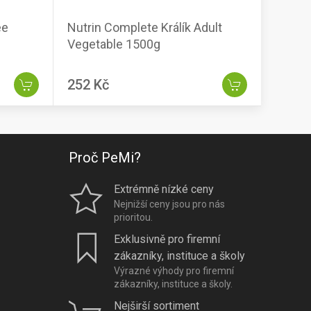
ee
Nutrin Complete Králík Adult
Vegetable 1500g
252 Kč
Proč PeMi?
Extrémně nízké ceny
Nejnižší ceny jsou pro nás
prioritou.
Exklusivně pro firemní
zákazníky, instituce a školy
Výrazné výhody pro firemní
zákazníky, instituce a školy.
Nejširší sortiment