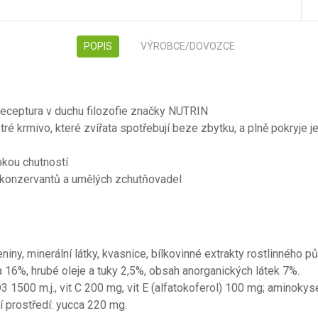
POPIS
VÝROBCE/DOVOZCE
eceptura v duchu filozofie značky NUTRIN
tré krmivo, které zvířata spotřebují beze zbytku, a plně pokryje jej
okou chutností
 konzervantů a umělých zchutňovadel
niny, minerální látky, kvasnice, bílkovinné extrakty rostlinného p
a 16%, hrubé oleje a tuky 2,5%, obsah anorganických látek 7%.
 D3 1500 m.j., vit C 200 mg, vit E (alfatokoferol) 100 mg; aminoky
ní prostředí: yucca 220 mg.