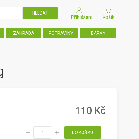
Přihlášení
Košík
T
ZAHRADA
POTRAVINY
BARVY
g
110 Kč
DO KOŠÍKU