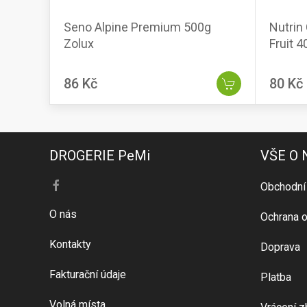
Seno Alpine Premium 500g
Nutrin
Zolux
Fruit 
86 Kč
80 Kč
DROGERIE PeMi
VŠE O
Obchodní
O nás
Ochrana o
Kontakty
Doprava
Fakturační údaje
Platba
Volná místa