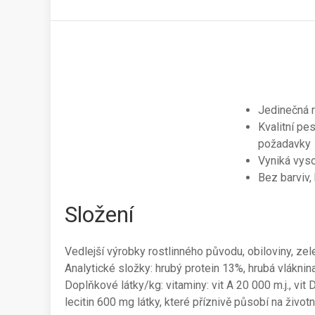
Jedinečná r
Kvalitní pes
požadavky
Vyniká vys
Bez barviv,
Složení
Vedlejší výrobky rostlinného původu, obiloviny, zele
Analytické složky: hrubý protein 13%, hrubá vláknin
Doplňkové látky/kg: vitaminy: vit A 20 000 m.j., vit
lecitin 600 mg látky, které příznivě působí na život