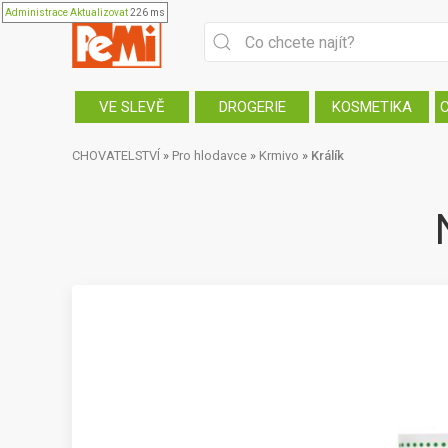
Administrace
Aktualizovat
226 ms
VE SLEVĚ
DROGERIE
KOSMETIKA
CHOVATELSTVÍ
»
Pro hlodavce
»
Krmivo
»
Králík