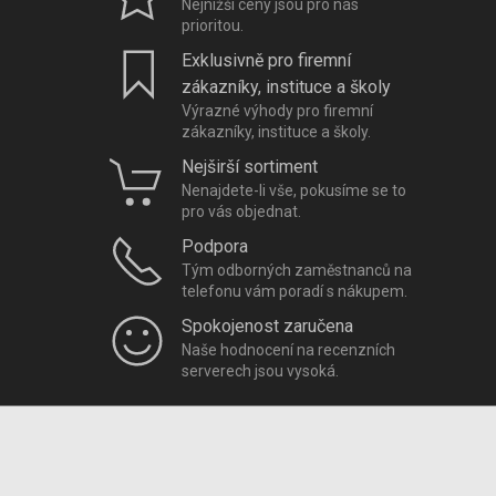
Nejnižší ceny jsou pro nás
prioritou.
Exklusivně pro firemní
zákazníky, instituce a školy
Výrazné výhody pro firemní
zákazníky, instituce a školy.
Nejširší sortiment
Nenajdete-li vše, pokusíme se to
pro vás objednat.
Podpora
Tým odborných zaměstnanců na
telefonu vám poradí s nákupem.
Spokojenost zaručena
Naše hodnocení na recenzních
serverech jsou vysoká.