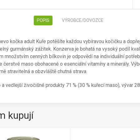
POPIS
VÝROBCE/DOVOZCE
vo kočka adult Kuře potěšíte každou vybíravou kočičku a dopřeje
ný gurmánský zážitek. Konzerva je bohatá na vysoký podíl kval
m množstvím cenných bílkovin je odpovědí na individuální potřeby
 čerstvé maso obohacené o esenciální vitamíny a minerály. Výb
ně stravitelná a obzvláště chutná strava.
 a vedlejší živočišné produkty 71 % (30 % kuřecí maso), vývar 28
m kupují