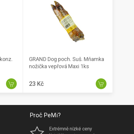
konz.
GRAND Dog poch. Suš. Mňamka
nožička vepřová Maxi 1ks
23 Kč
Proč PeMi?
Extrémně nízké ceny