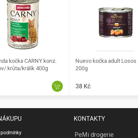
nda kočka CARNY konz.
Nuevo kočka adult Losos 
v/ krůta/králík 400g
200g
38 Kč
 NÁKUPU
KONTAKTY
 podmínky
PeMi drogerie