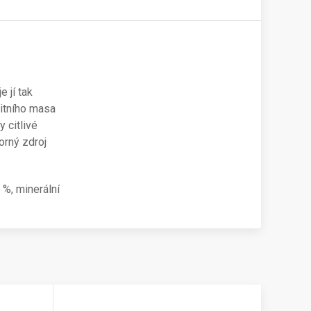
 jí tak
itního masa
 citlivé
orný zdroj
 %, minerální