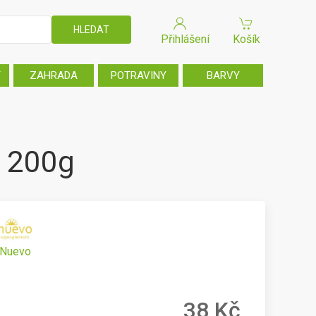
Přihlášení
Košík
T
ZAHRADA
POTRAVINY
BARVY
. 200g
Nuevo
38 Kč