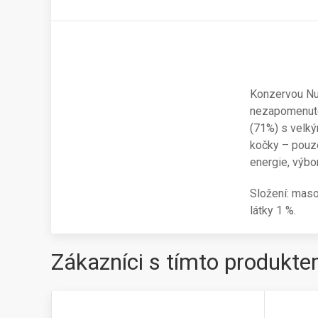
Konzervou Nue
nezapomenutel
(71%) s velký
kočky – pouze
energie, výbor
Složení: maso
látky 1 %.
Zákazníci s tímto produkte