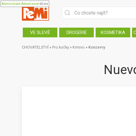
Administrace
Aktualizovat
66 ms
VE SLEVĚ
DROGERIE
KOSMETIKA
CHOVATELSTVÍ
»
Pro kočky
»
Krmivo
»
Konzervy
Nuevo