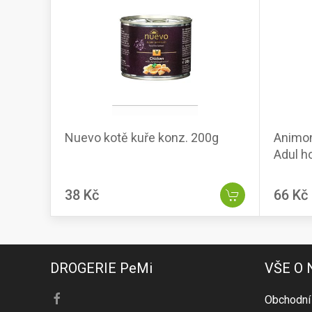
Nuevo kotě kuře konz. 200g
Animo
Adul ho
38 Kč
66 Kč
DROGERIE PeMi
VŠE O
Obchodní