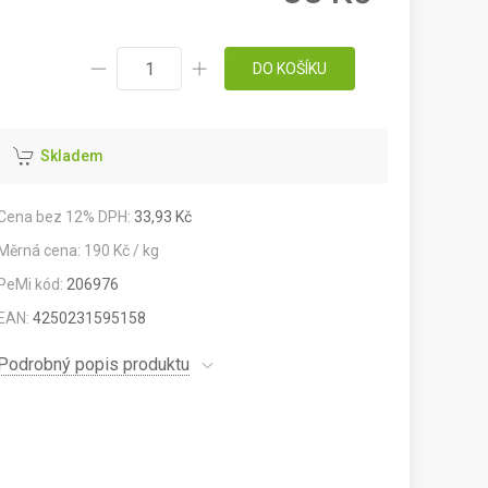
DO KOŠÍKU
Skladem
Cena bez 12% DPH:
33,93 Kč
Měrná cena: 190 Kč / kg
PeMi kód:
206976
EAN:
4250231595158
Podrobný popis produktu