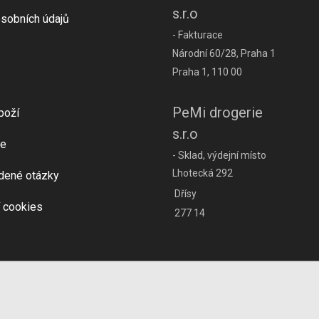
s.r.o
sobních údajů
- Fakturace
Národní 60/28, Praha 1
Praha 1, 110 00
PeMi drogerie
boží
s.r.o
e
- Sklad, výdejní místo
Lhotecká 292
dené otázky
Dřísy
 cookies
277 14