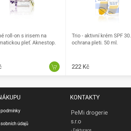
é roll-on s irisem na
Trio - aktivní krém SPF 30
matickou pleť. Aknestop.
ochrana pleti. 50 ml.
č
222 Kč
 NÁKUPU
KONTAKTY
 podmínky
PeMi drogerie
s.r.o
sobních údajů
- Fakturace