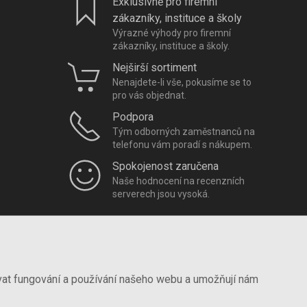
Exklusivně pro firemní
zákazníky, instituce a školy
Výrazné výhody pro firemní
zákazníky, instituce a školy.
Nejširší sortiment
Nenajdete-li vše, pokusíme se to
pro vás objednat.
Podpora
Tým odborných zaměstnanců na
telefonu vám poradí s nákupem.
Spokojenost zaručena
Naše hodnocení na recenzních
serverech jsou vysoká.
vat fungování a používání našeho webu a umožňují nám