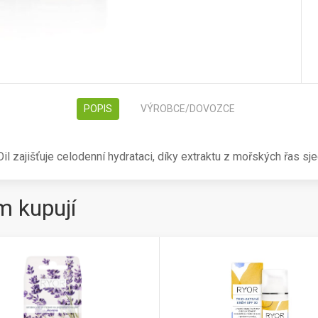
POPIS
VÝROBCE/DOVOZCE
zajišťuje celodenní hydrataci, díky extraktu z mořských řas sjed
m kupují