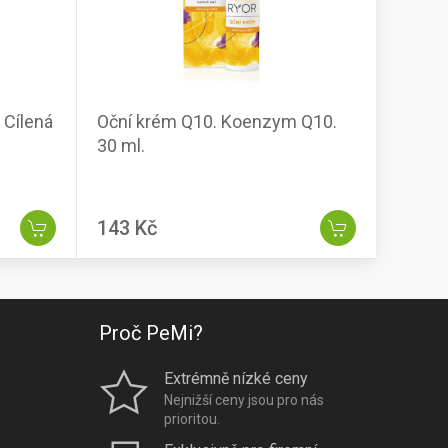
. Cílená
Oční krém Q10. Koenzym Q10.
30 ml.
143 Kč
Proč PeMi?
Extrémně nízké ceny
Nejnižší ceny jsou pro nás
prioritou.