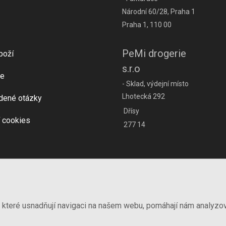
Národní 60/28, Praha 1
Praha 1, 110 00
PeMi drogerie
boží
s.r.o
e
- Sklad, výdejní místo
Lhotecká 292
dené otázky
Dřísy
 cookies
277 14
, které usnadňují navigaci na našem webu, pomáhají nám analyzo