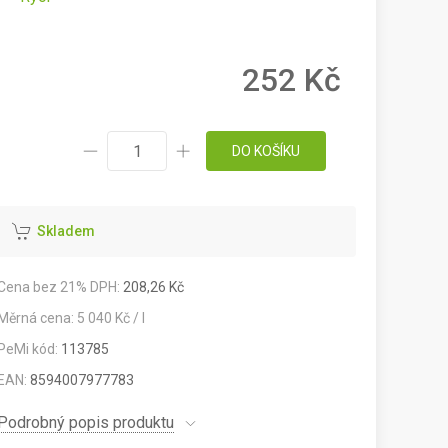
252 Kč
DO KOŠÍKU
Skladem
Cena bez 21% DPH:
208,26 Kč
Měrná cena: 5 040 Kč / l
PeMi kód:
113785
EAN:
8594007977783
Podrobný popis produktu