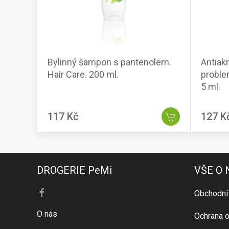
Bylinný šampon s pantenolem.
Antiakn
Hair Care. 200 ml.
proble
5 ml.
117 Kč
127 K
DROGERIE PeMi
VŠE O
Obchodní
O nás
Ochrana o