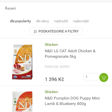
Řazení:
dle popularity
dle slevy
nejdražší
nejlevnější
PODKATEGORIE A FILTRY
Skladem
N&D LG CAT Adult Chicken &
Pomegranate 5kg
PeMi kód: 202001
1 396 Kč
Skladem
N&D Pumpkin DOG Puppy Mini
Lamb & Blueberry 800g