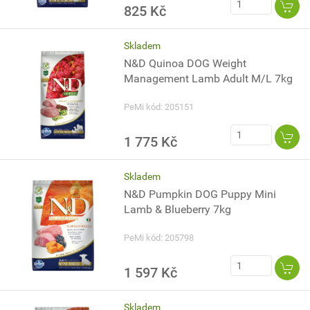
825 Kč
Skladem
N&D Quinoa DOG Weight
Management Lamb Adult M/L 7kg
PeMi kód: 205151
1 775 Kč
Skladem
N&D Pumpkin DOG Puppy Mini
Lamb & Blueberry 7kg
PeMi kód: 205798
1 597 Kč
Skladem