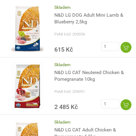
Skladem
N&D LG DOG Adult Mini Lamb &
Blueberry 2,5kg
PeMi kód: 209058
615 Kč
Skladem
N&D LG CAT Neutered Chicken &
Pomegranate 10kg
PeMi kód: 209091
2 485 Kč
Skladem
N&D LG CAT Adult Chicken &