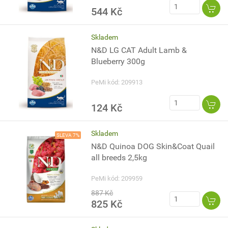
544 Kč
Skladem
N&D LG CAT Adult Lamb &
Blueberry 300g
PeMi kód: 209913
124 Kč
Skladem
SLEVA 7%
N&D Quinoa DOG Skin&Coat Quail
all breeds 2,5kg
PeMi kód: 209959
887 Kč
825 Kč