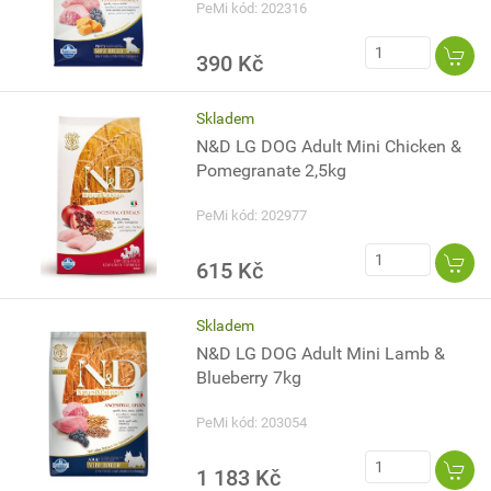
PeMi kód: 202316
390 Kč
Skladem
N&D LG DOG Adult Mini Chicken &
Pomegranate 2,5kg
PeMi kód: 202977
615 Kč
Skladem
N&D LG DOG Adult Mini Lamb &
Blueberry 7kg
PeMi kód: 203054
1 183 Kč