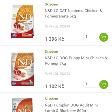
Skladem
N&D LG CAT Neutered Chicken &
Pomegranate 5kg
PeMi kód: 203979
1 396 Kč
Skladem
N&D LG DOG Puppy Mini Chicken &
Pomegr 7kg
PeMi kód: 203992
1 102 Kč
Skladem
N&D Pumpkin DOG Adult Mini
Lamb & Blueberry 800g