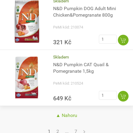
Skladem
N&D Pumpkin DOG Adult Mini
Chicken&Pomegranate 800g
PeMi kód: 210074
321 Kč
Skladem
N&D Pumpkin CAT Quail &
Pomegranate 1,5kg
PeMi kód: 210524
649 Kč
▲ Nahoru
1
2
...
7