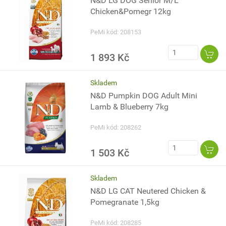
N&D LG DOG Senior M/L
Chicken&Pomegr 12kg
PeMi kód: 208153
1 893 Kč
Skladem
N&D Pumpkin DOG Adult Mini
Lamb & Blueberry 7kg
PeMi kód: 208262
1 503 Kč
Skladem
N&D LG CAT Neutered Chicken &
Pomegranate 1,5kg
PeMi kód: 208285