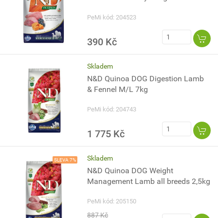
PeMi kód: 204523
390 Kč
Skladem
N&D Quinoa DOG Digestion Lamb
& Fennel M/L 7kg
PeMi kód: 204743
1 775 Kč
Skladem
SLEVA 7%
N&D Quinoa DOG Weight
Management Lamb all breeds 2,5kg
PeMi kód: 205150
887 Kč