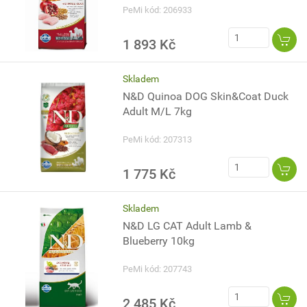
PeMi kód: 206933
1 893 Kč
Skladem
N&D Quinoa DOG Skin&Coat Duck
Adult M/L 7kg
PeMi kód: 207313
1 775 Kč
Skladem
N&D LG CAT Adult Lamb &
Blueberry 10kg
PeMi kód: 207743
2 485 Kč