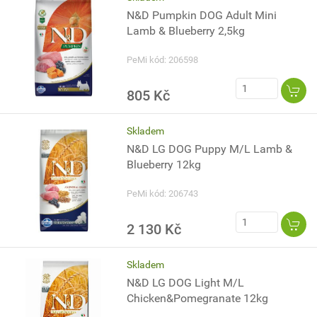
N&D Pumpkin DOG Adult Mini
Lamb & Blueberry 2,5kg
PeMi kód: 206598
805 Kč
Skladem
N&D LG DOG Puppy M/L Lamb &
Blueberry 12kg
PeMi kód: 206743
2 130 Kč
Skladem
N&D LG DOG Light M/L
Chicken&Pomegranate 12kg