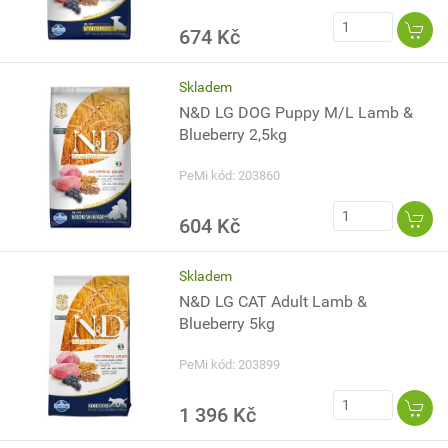
674 Kč
Skladem
N&D LG DOG Puppy M/L Lamb &
Blueberry 2,5kg
PeMi kód: 203860
604 Kč
Skladem
N&D LG CAT Adult Lamb &
Blueberry 5kg
PeMi kód: 203899
1 396 Kč