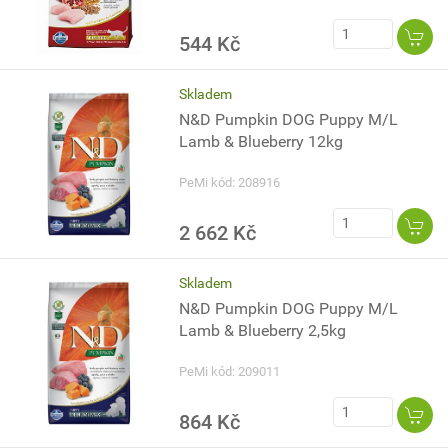
544 Kč
Skladem
N&D Pumpkin DOG Puppy M/L
Lamb & Blueberry 12kg
PeMi kód: 208916
2 662 Kč
Skladem
N&D Pumpkin DOG Puppy M/L
Lamb & Blueberry 2,5kg
PeMi kód: 209011
864 Kč