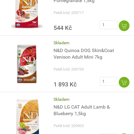
Pomegranate 1,5kg
PeMi kód: 209717
544 Kč
Skladem
N&D Quinoa DOG Skin&Coat
Venison Adult Mini 7kg
PeMi kód: 209795
1 893 Kč
Skladem
N&D LG CAT Adult Lamb &
Blueberry 1,5kg
PeMi kód: 209903